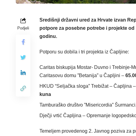
Središnji državni ured za Hrvate izvan Rep
potpore za posebne potrebe i projekte od 
Podjeli
godinu.
Potporu su dobila i tri projekta iz Čapljine:
Caritas biskupija Mostar- Duvno i Trebinje-M
Caritasovu domu ”Betanija” u Čapljini –
65.0
HKUD “Seljačka sloga” Trebižat – Čapljina – 
kuna
Tamburaško društvo ”Misericordia” Šurmanci,
Dječji vrtić Čapljina – Opremanje logopedsk
Temeljem provedenog 2. Javnog poziva za pri