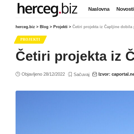
Naslovna
Novosti
herceg.biz
>
Blog
>
Projekti
>
Četiri projekta iz Čapljine dobil
PROJEKTI
Četiri projekta iz
Objavljeno 28/12/2022
Izvor: caportal.n