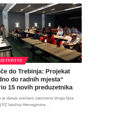
ZETNIŠTVO
če do Trebinja: Projekat
dno do radnih mjesta“
rio 15 novih preduzetnika
u je danas svečano zatvorena druga faza
„LPZ Istočna Hercegovina
…