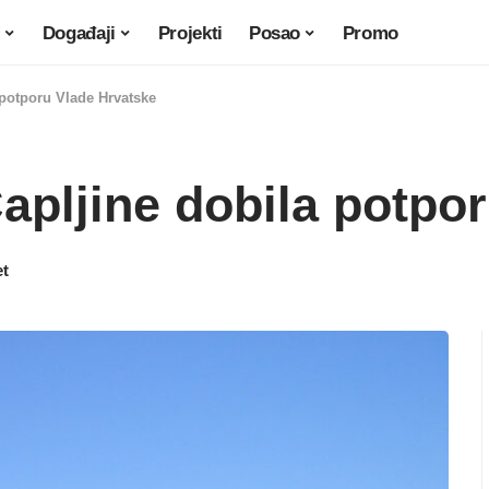
Događaji
Projekti
Posao
Promo
a potporu Vlade Hrvatske
 Čapljine dobila potp
et