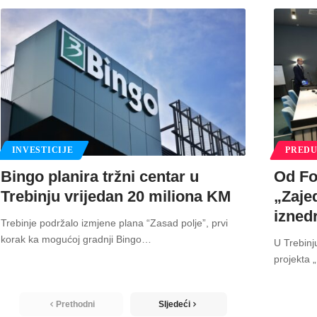
INVESTICIJE
PREDU
Bingo planira tržni centar u
Od Fo
Trebinju vrijedan 20 miliona KM
„Zaje
izned
Trebinje podržalo izmjene plana “Zasad polje”, prvi
korak ka mogućoj gradnji Bingo
…
U Trebinj
projekta 
Prethodni
Sljedeći