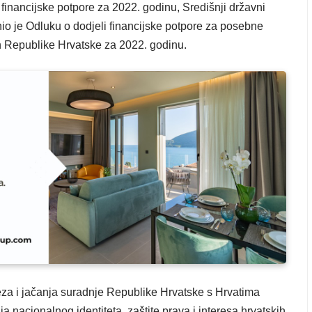
financijske potpore za 2022. godinu, Središnji državni
io je Odluku o dodjeli financijske potpore za posebne
an Republike Hrvatske za 2022. godinu.
eza i jačanja suradnje Republike Hrvatske s Hrvatima
a nacionalnog identiteta, zaštite prava i interesa hrvatskih