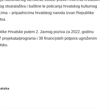
og stvaralaštva i baštine te poticanja hrvatskog kulturnog
ncima – pripadnicima hrvatskog naroda izvan Republike
tva.
blike Hrvatske putem 2. Javnog poziva za 2022. godinu
7 projekata/programa i 38 financijskih potpora ugroženim
tsku.
vatska