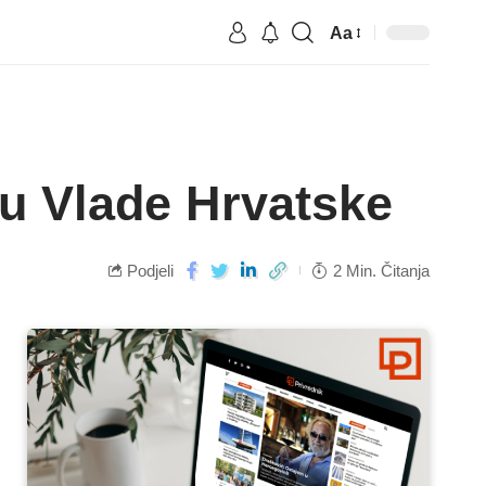
Aa
oru Vlade Hrvatske
Podjeli
2 Min. Čitanja