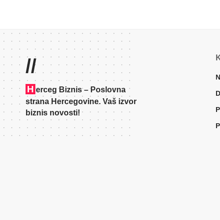
K
//
N
H
erceg Biznis – Poslovna
D
strana Hercegovine. Vaš izvor
P
biznis novosti!
P