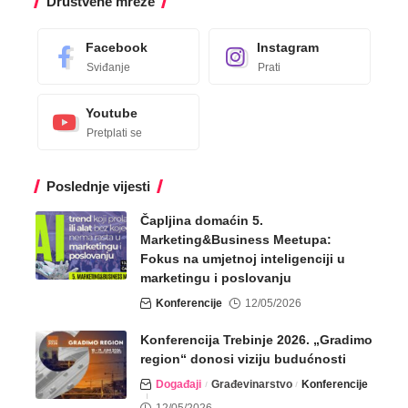
Društvene mreže
Facebook
Instagram
Sviđanje
Prati
Youtube
Pretplati se
Poslednje vijesti
Čapljina domaćin 5.
Marketing&Business Meetupa:
Fokus na umjetnoj inteligenciji u
marketingu i poslovanju
Konferencije
12/05/2026
Konferencija Trebinje 2026. „Gradimo
region“ donosi viziju budućnosti
Događaji
Građevinarstvo
Konferencije