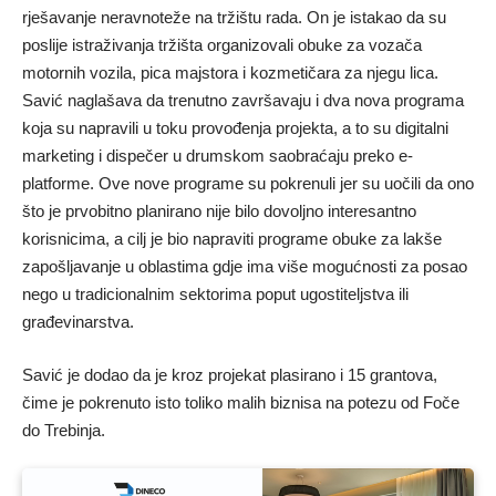
rješavanje neravnoteže na tržištu rada. On je istakao da su
poslije istraživanja tržišta organizovali obuke za vozača
motornih vozila, pica majstora i kozmetičara za njegu lica.
Savić naglašava da trenutno završavaju i dva nova programa
koja su napravili u toku provođenja projekta, a to su digitalni
marketing i dispečer u drumskom saobraćaju preko e-
platforme. Ove nove programe su pokrenuli jer su uočili da ono
što je prvobitno planirano nije bilo dovoljno interesantno
korisnicima, a cilj je bio napraviti programe obuke za lakše
zapošljavanje u oblastima gdje ima više mogućnosti za posao
nego u tradicionalnim sektorima poput ugostiteljstva ili
građevinarstva.
Savić je dodao da je kroz projekat plasirano i 15 grantova,
čime je pokrenuto isto toliko malih biznisa na potezu od Foče
do Trebinja.