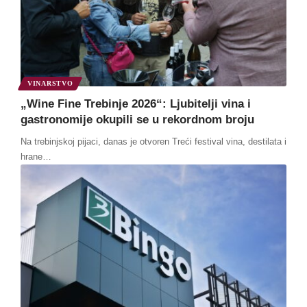
VINARSTVO
„Wine Fine Trebinje 2026“: Ljubitelji vina i
gastronomije okupili se u rekordnom broju
Na trebinjskoj pijaci, danas je otvoren Treći festival vina, destilata i
hrane
…