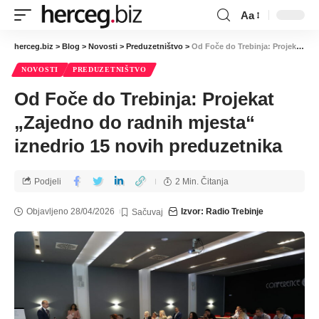
Aa
herceg.biz
>
Blog
>
Novosti
>
Preduzetništvo
>
Od Foče do Trebinja: Projekat „Zajedno do radnih mjesta“ iznedrio 15 novih preduzetnika
NOVOSTI
PREDUZETNIŠTVO
Od Foče do Trebinja: Projekat
„Zajedno do radnih mjesta“
iznedrio 15 novih preduzetnika
Podjeli
2 Min. Čitanja
Objavljeno 28/04/2026
Izvor: Radio Trebinje