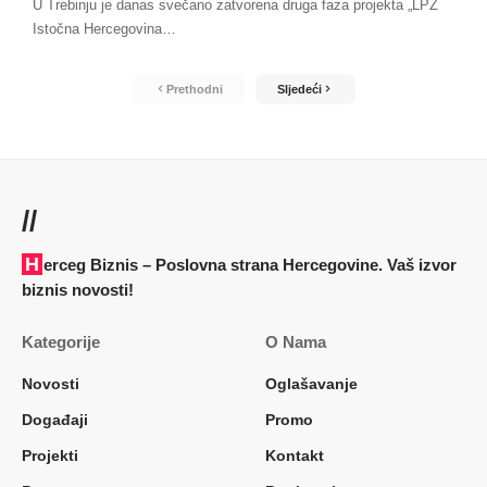
U Trebinju je danas svečano zatvorena druga faza projekta „LPZ
Istočna Hercegovina
…
Prethodni
Sljedeći
//
Herceg Biznis – Poslovna strana Hercegovine. Vaš izvor
biznis novosti!
Kategorije
O Nama
Novosti
Oglašavanje
Događaji
Promo
Projekti
Kontakt