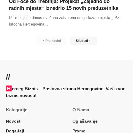
Od Foče do Trebinja: Projekat „Zajedno do
radnih mjesta“ iznedrio 15 novih preduzetnika
U Trebinju je danas svečano zatvorena druga faza projekta „LPZ
Istočna Hercegovina
…
Prethodni
Sljedeći
//
Herceg Biznis – Poslovna strana Hercegovine. Vaš izvor
biznis novosti!
Kategorije
O Nama
Novosti
Oglašavanje
Događaji
Promo