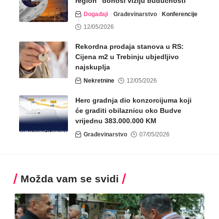
region“ donosi viziju budućnosti
Događaji
Građevinarstvo
Konferencije
12/05/2026
Rekordna prodaja stanova u RS:
Cijena m2 u Trebinju ubjedljivo
najskuplja
Nekretnine
12/05/2026
Herc gradnja dio konzorcijuma koji
će graditi obilaznicu oko Budve
vrijednu 383.000.000 KM
Građevinarstvo
07/05/2026
Možda vam se svidi