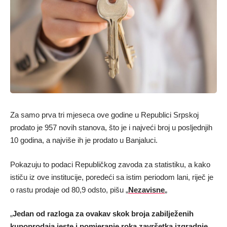
Za samo prva tri mjeseca ove godine u Republici Srpskoj
prodato je 957 novih stanova, što je i najveći broj u posljednjih
10 godina, a najviše ih je prodato u Banjaluci.
Pokazuju to podaci Republičkog zavoda za statistiku, a kako
ističu iz ove institucije, poredeći sa istim periodom lani, riječ je
o rastu prodaje od 80,9 odsto, pišu „
Nezavisne
„
„
Jedan od razloga za ovakav skok broja zabilježenih
kupoprodaja jeste i pomjeranje roka završetka izgradnje