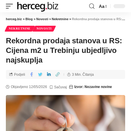
Aa
herceg.biz
>
Blog
>
Novosti
>
Nekretnine
>
Rekordna prodaja stanova u RS: Cijena m2 u Trebinju ubjedljivo najskuplja
NEKRETNINE
NOVOSTI
Rekordna prodaja stanova u RS:
Cijena m2 u Trebinju ubjedljivo
najskuplja
Podjeli
3 Min. Čitanja
Objavljeno 12/05/2026
Izvor: Nezavine novine