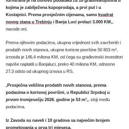
formirana je na osnovu podataka za 18 gradova/opština u
kojima je zabilježena kupoprodaja, a prvi put i u
Kostajnici. Prema prosječnim cijenama, samo
kvadrat
novog stana u Trebinju
i Banja Luci prelazi 3.000 KM
„,
navode oni.
Prema njihovim podacima, ukupna vrijednost svih završenih i
prodatih novih stanova, ukupne korisne površine 50 803 m²,
iznosila je 146,4 miliona KM, od čega su građevinski investitori
najviše naplatili u Banjaluci, preko 40 miliona KM, odnosno
27,3 odsto od ukupnog iznosa u RS.
„
Prosječna veličina prodatih novih stanova, prema
podacima o korisnoj površini, u Republici Srpskoj u
prvom tromjesečju 2026. godine je 53 m²
„, stoji među
podacima.
Iz Zavoda su naveli i 10 gradova sa najvećim brojem
prometovanja u prva tri mjeseca.