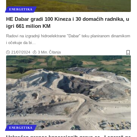
ENERGETIKA
HE Dabar gradi 100 Kineza i 30 domaćih radnika, u
igri 661 milion KM
Radovi na izgradnji hidroelektrane "Dabar" teku planiranom dinamikom
i očekuje da bi
…
21/07/2024
3 Min. Čitanja
ENERGETIKA