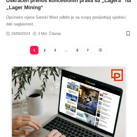
Uskraćen prenos koncesionih prava sa „Lagera“ na
„Lager Mining“
Općinsko vijeće Sanski Most odbilo je na svojoj posljednjoj sjednici
dati saglasnost
…
28/06/2024
3 Min. Čitanja
1
2
3
…
6
7