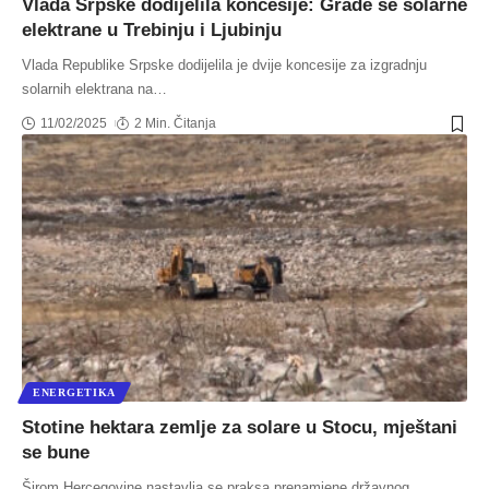
Vlada Srpske dodijelila koncesije: Grade se solarne
elektrane u Trebinju i Ljubinju
Vlada Republike Srpske dodijelila je dvije koncesije za izgradnju
solarnih elektrana na
…
11/02/2025
2 Min. Čitanja
ENERGETIKA
Stotine hektara zemlje za solare u Stocu, mještani
se bune
Širom Hercegovine nastavlja se praksa prenamjene državnog