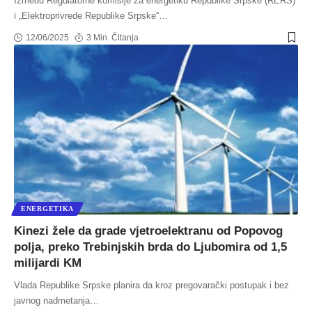
Između Regulatorne komisije za energetiku Republike Srpske (RERS)
i „Elektroprivrede Republike Srpske“
…
12/06/2025
3 Min. Čitanja
ENERGETIKA
Kinezi žele da grade vjetroelektranu od Popovog
polja, preko Trebinjskih brda do Ljubomira od 1,5
milijardi KM
Vlada Republike Srpske planira da kroz pregovarački postupak i bez
javnog nadmetanja
…