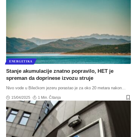
ENERGETIKA
Stanje akumulacije znatno popravilo, HET je
spreman da doprinese izvozu struje
Nivo vode u Bilećkom jezeru porastao je za oko 20 metara nakon
…
15/04/2025
1 Min. Čitanja