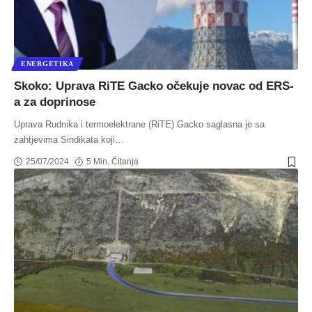
ENERGETIKA
Skoko: Uprava RiTE Gacko očekuje novac od ERS-
a za doprinose
Uprava Rudnika i termoelektrane (RiTE) Gacko saglasna je sa
zahtjevima Sindikata koji
…
25/07/2024
5 Min. Čitanja