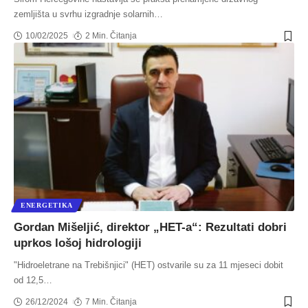
zemljišta u svrhu izgradnje solarnih
…
10/02/2025
2 Min. Čitanja
ENERGETIKA
Gordan Mišeljić, direktor „HET-a“: Rezultati dobri
uprkos lošoj hidrologiji
"Hidroeletrane na Trebišnjici" (HET) ostvarile su za 11 mjeseci dobit
od 12,5
…
26/12/2024
7 Min. Čitanja