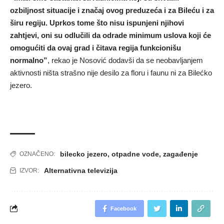
ozbiljnost situacije i značaj ovog preduzeća i za Bileću i za
širu regiju. Uprkos tome što nisu ispunjeni njihovi
zahtjevi, oni su odlučili da odrade minimum uslova koji će
omogućiti da ovaj grad i čitava regija funkcionišu
normalno”
, rekao je Nosović dodavši da se neobavljanjem
aktivnosti ništa strašno nije desilo za floru i faunu ni za Bilećko
jezero.
bilecko jezero
,
otpadne vode
,
zagađenje
OZNAČENO:
Alternativna televizija
IZVOR:
Facebook