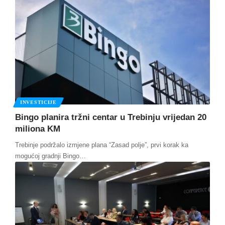
INVESTICIJE
Bingo planira tržni centar u Trebinju vrijedan 20
miliona KM
Trebinje podržalo izmjene plana “Zasad polje”, prvi korak ka
mogućoj gradnji Bingo
…