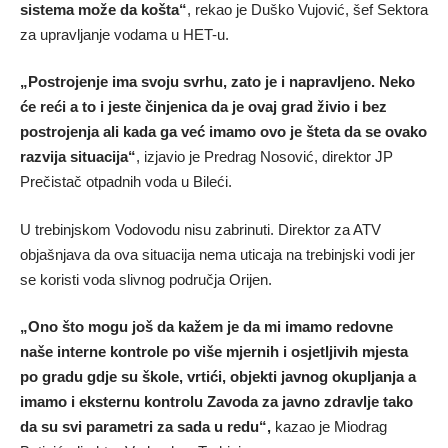
sistema može da košta“
, rekao je Duško Vujović, šef Sektora
za upravljanje vodama u HET-u.
„Postrojenje ima svoju svrhu, zato je i napravljeno. Neko
će reći a to i jeste činjenica da je ovaj grad živio i bez
postrojenja ali kada ga već imamo ovo je šteta da se ovako
razvija situacija“
, izjavio je Predrag Nosović, direktor JP
Prečistač otpadnih voda u Bileći.
U trebinjskom Vodovodu nisu zabrinuti. Direktor za ATV
objašnjava da ova situacija nema uticaja na trebinjski vodi jer
se koristi voda slivnog područja Orijen.
„Ono što mogu još da kažem je da mi imamo redovne
naše interne kontrole po više mjernih i osjetljivih mjesta
po gradu gdje su škole, vrtići, objekti javnog okupljanja a
imamo i eksternu kontrolu Zavoda za javno zdravlje tako
da su svi parametri za sada u redu“,
kazao je Miodrag