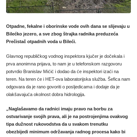
Otpadne, fekalne i oborinske vode ovih dana se slijevaju u
Bilećko jezero, a sve zbog štrajka radnika preduzeća
Prečistač otpadnih voda u Bileći.
Glavnog republičkog vodnog inspektora kjučer je dočekala i
prva anonimna prijava, to nam je u telefonskom razgovoru
potvrdio Branislav Mićić i dodao da će inspektori izaći na
teren. Na teren će i HET-ova laboratorijska služba. Šefica nam
odgovara da je rano govoriti o posljedicama i dodaje da je
olakšavajuća okolnost dobra hidrologija.
„Naglašavamo da radnici imaju pravo na borbu za
ostvarivanje svojih prava, ali je na postrojenjima ovakvog
tipa dužnost rukovodstva da u svakom trenutku
obezbijedi minimum održavanja radnog procesa kako bi