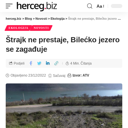
Aa
herceg.biz
>
Blog
>
Novosti
>
Ekologija
>
Štrajk ne prestaje, Bilećko jezero se zagađuje
EKOLOGIJA
NOVOSTI
Štrajk ne prestaje, Bilećko jezero
se zagađuje
Podjeli
4 Min. Čitanja
Objavljeno 23/12/2022
Izvor: ATV