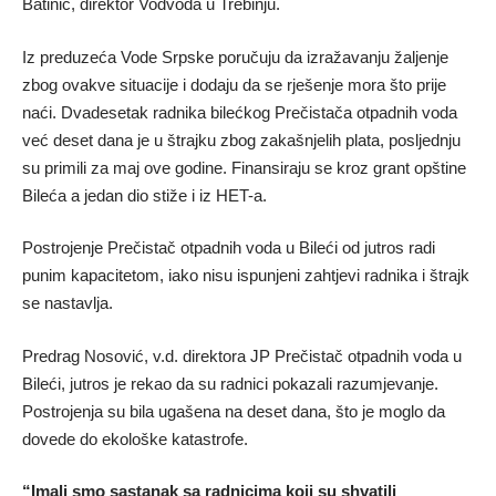
Batinić, direktor Vodvoda u Trebinju.
Iz preduzeća Vode Srpske poručuju da izražavanju žaljenje
zbog ovakve situacije i dodaju da se rješenje mora što prije
naći. Dvadesetak radnika bilećkog Prečistača otpadnih voda
već deset dana je u štrajku zbog zakašnjelih plata, posljednju
su primili za maj ove godine. Finansiraju se kroz grant opštine
Bileća a jedan dio stiže i iz HET-a.
Postrojenje Prečistač otpadnih voda u Bileći od jutros radi
punim kapacitetom, iako nisu ispunjeni zahtjevi radnika i štrajk
se nastavlja.
Predrag Nosović, v.d. direktora JP Prečistač otpadnih voda u
Bileći, jutros je rekao da su radnici pokazali razumjevanje.
Postrojenja su bila ugašena na deset dana, što je moglo da
dovede do ekološke katastrofe.
“Imali smo sastanak sa radnicima koji su shvatili