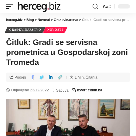
Aa
herceg.biz
>
Blog
>
Novosti
>
Građevinarstvo
>
Čitluk: Gradi se servisna prometnica u Gospodarskoj zoni Tromeđa
GRAĐEVINARSTVO
NOVOSTI
Čitluk: Gradi se servisna
prometnica u Gospodarskoj zoni
Tromeđa
Podjeli
1 Min. Čitanja
Objavljeno 23/12/2022
Izvor: citluk.ba