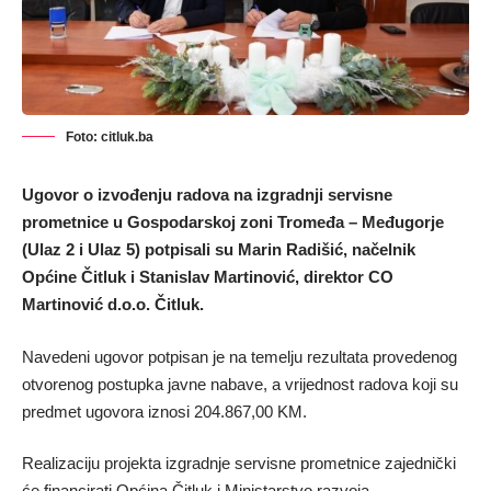
Foto: citluk.ba
Ugovor o izvođenju radova na izgradnji servisne
prometnice u Gospodarskoj zoni Tromeđa – Međugorje
(Ulaz 2 i Ulaz 5) potpisali su Marin Radišić, načelnik
Općine Čitluk i Stanislav Martinović, direktor CO
Martinović d.o.o. Čitluk.
Navedeni ugovor potpisan je na temelju rezultata provedenog
otvorenog postupka javne nabave, a vrijednost radova koji su
predmet ugovora iznosi 204.867,00 KM.
Realizaciju projekta izgradnje servisne prometnice zajednički
će financirati Općina Čitluk i Ministarstvo razvoja,