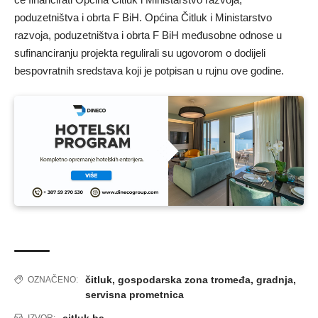
poduzetništva i obrta F BiH. Općina Čitluk i Ministarstvo
razvoja, poduzetništva i obrta F BiH međusobne odnose u
sufinanciranju projekta regulirali su ugovorom o dodijeli
bespovratnih sredstava koji je potpisan u rujnu ove godine.
čitluk
,
gospodarska zona tromeđa
,
gradnja
,
OZNAČENO:
servisna prometnica
citluk.ba
IZVOR: