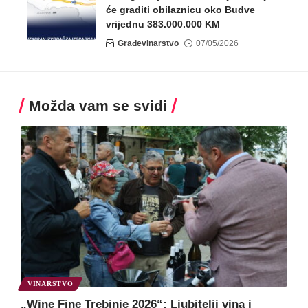
će graditi obilaznicu oko Budve
vrijednu 383.000.000 KM
Građevinarstvo
07/05/2026
Možda vam se svidi
VINARSTVO
„Wine Fine Trebinje 2026“: Ljubitelji vina i