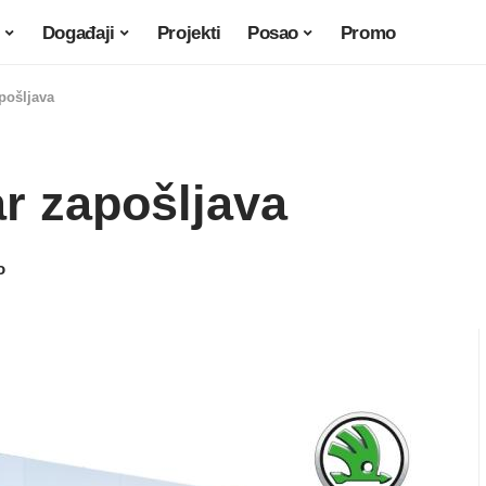
Događaji
Projekti
Posao
Promo
pošljava
ar zapošljava
o