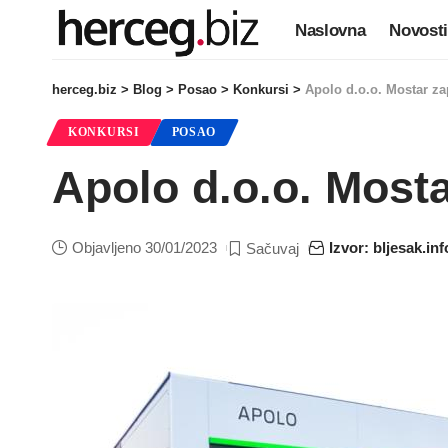
Naslovna
Novosti
herceg.biz
>
Blog
>
Posao
>
Konkursi
>
Apolo d.o.o. Mostar za
KONKURSI
POSAO
Apolo d.o.o. Most
Objavljeno 30/01/2023
Izvor: bljesak.inf