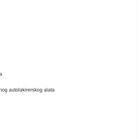
la
nog autolakirerskog alata