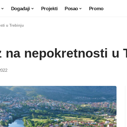
Događaji
Projekti
Posao
Promo
ti u Trebinju
 na nepokretnosti u 
2022