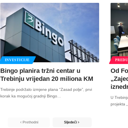
INVESTICIJE
PREDU
Bingo planira tržni centar u
Od Fo
Trebinju vrijedan 20 miliona KM
„Zaje
izned
Trebinje podržalo izmjene plana “Zasad polje”, prvi
korak ka mogućoj gradnji Bingo
…
U Trebinj
projekta 
Prethodni
Sljedeći