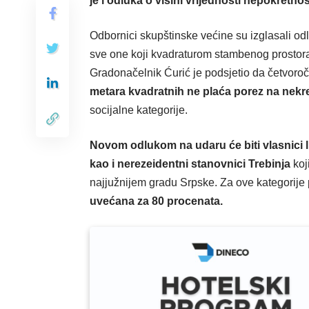
je i odluka o visini vrijednosti nepokretnos
Odbornici skupštinske većine su izglasali od
sve one koji kvadraturom stambenog prostor
Gradonačelnik Ćurić je podsjetio da četvoro
metara kvadratnih ne plaća porez na nekr
socijalne kategorije.
Novom odlukom na udaru će biti vlasnici l
kao i nerezeidentni stanovnici Trebinja
koj
najjužnijem gradu Srpske. Za ove kategorij
uvećana za 80 procenata.