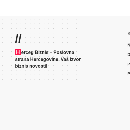
K
//
N
H
erceg Biznis – Poslovna
D
strana Hercegovine. Vaš izvor
P
biznis novosti!
P