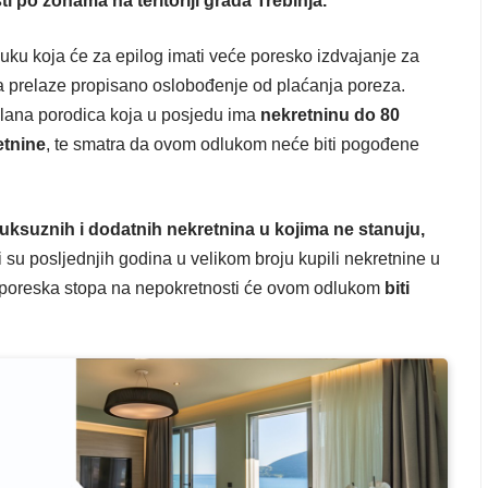
ti po zonama na teritoriji grada Trebinja.
luku koja će za epilog imati veće poresko izdvajanje za
a prelaze propisano oslobođenje od plaćanja poreza.
člana porodica koja u posjedu ima
nekretninu do 80
etnine
, te smatra da ovom odlukom neće biti pogođene
uksuznih i dodatnih nekretnina u kojima ne stanuju,
i su posljednjih godina u velikom broju kupili nekretnine u
e poreska stopa na nepokretnosti će ovom odlukom
biti