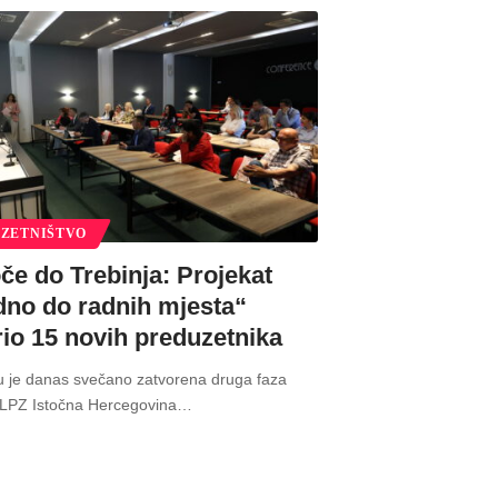
ZETNIŠTVO
če do Trebinja: Projekat
dno do radnih mjesta“
rio 15 novih preduzetnika
u je danas svečano zatvorena druga faza
„LPZ Istočna Hercegovina
…