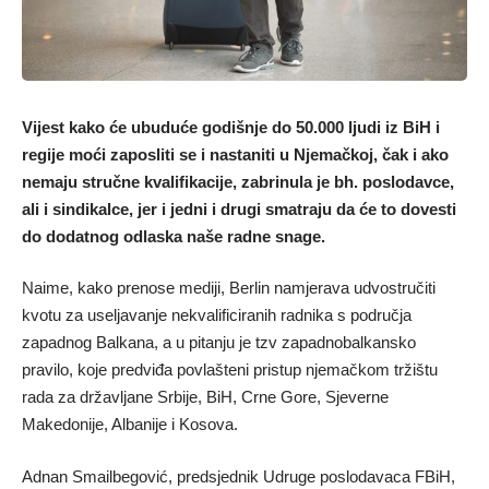
Vijest kako će ubuduće godišnje do 50.000 ljudi iz BiH i
regije moći zaposliti se i nastaniti u Njemačkoj, čak i ako
nemaju stručne kvalifikacije, zabrinula je bh. poslodavce,
ali i sindikalce, jer i jedni i drugi smatraju da će to dovesti
do dodatnog odlaska naše radne snage.
Naime, kako prenose mediji, Berlin namjerava udvostručiti
kvotu za useljavanje nekvalificiranih radnika s područja
zapadnog Balkana, a u pitanju je tzv zapadnobalkansko
pravilo, koje predviđa povlašteni pristup njemačkom tržištu
rada za državljane Srbije, BiH, Crne Gore, Sjeverne
Makedonije, Albanije i Kosova.
Adnan Smailbegović, predsjednik Udruge poslodavaca FBiH,