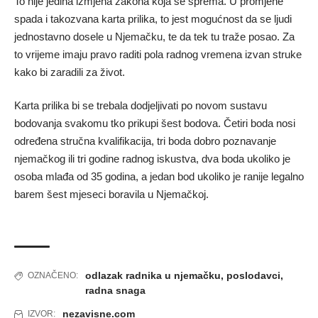
To nije jedina izmjena zakona koja se sprema. U promjene
spada i takozvana karta prilika, to jest mogućnost da se ljudi
jednostavno dosele u Njemačku, te da tek tu traže posao. Za
to vrijeme imaju pravo raditi pola radnog vremena izvan struke
kako bi zaradili za život.
Karta prilika bi se trebala dodjeljivati po novom sustavu
bodovanja svakomu tko prikupi šest bodova. Četiri boda nosi
određena stručna kvalifikacija, tri boda dobro poznavanje
njemačkog ili tri godine radnog iskustva, dva boda ukoliko je
osoba mlađa od 35 godina, a jedan bod ukoliko je ranije legalno
barem šest mjeseci boravila u Njemačkoj.
odlazak radnika u njemačku
,
poslodavci
,
OZNAČENO:
radna snaga
nezavisne.com
IZVOR: