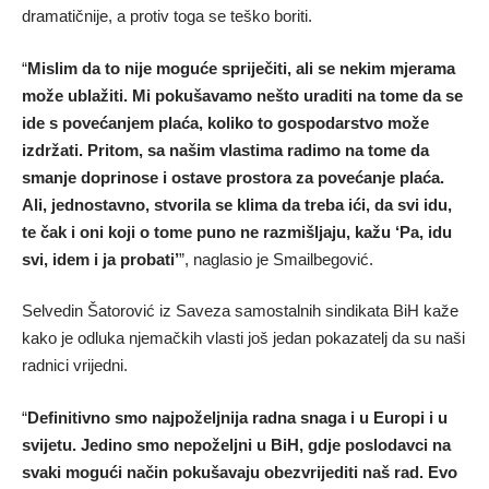
dramatičnije, a protiv toga se teško boriti.
“
Mislim da to nije moguće spriječiti, ali se nekim mjerama
može ublažiti. Mi pokušavamo nešto uraditi na tome da se
ide s povećanjem plaća, koliko to gospodarstvo može
izdržati. Pritom, sa našim vlastima radimo na tome da
smanje doprinose i ostave prostora za povećanje plaća.
Ali, jednostavno, stvorila se klima da treba ići, da svi idu,
te čak i oni koji o tome puno ne razmišljaju, kažu ‘Pa, idu
svi, idem i ja probati’
”, naglasio je Smailbegović.
Selvedin Šatorović iz Saveza samostalnih sindikata BiH kaže
kako je odluka njemačkih vlasti još jedan pokazatelj da su naši
radnici vrijedni.
“
Definitivno smo najpoželjnija radna snaga i u Europi i u
svijetu. Jedino smo nepoželjni u BiH, gdje poslodavci na
svaki mogući način pokušavaju obezvrijediti naš rad. Evo