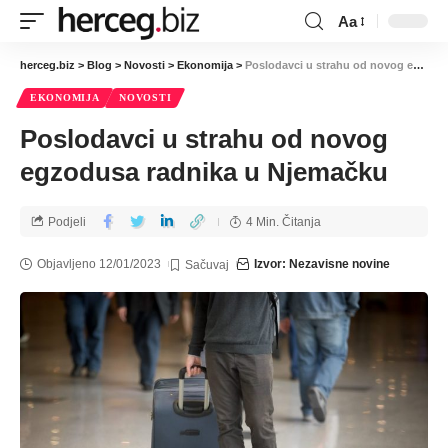
Aa
herceg.biz
>
Blog
>
Novosti
>
Ekonomija
>
Poslodavci u strahu od novog egzodusa radnika u Njemačku
EKONOMIJA
NOVOSTI
Poslodavci u strahu od novog
egzodusa radnika u Njemačku
Podjeli
4 Min. Čitanja
Objavljeno 12/01/2023
Izvor: Nezavisne novine