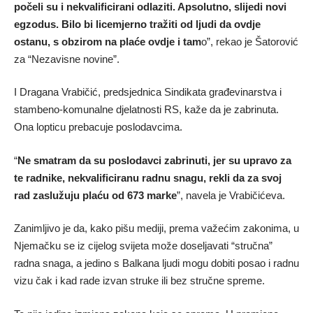
počeli su i nekvalificirani odlaziti. Apsolutno, slijedi novi
egzodus. Bilo bi licemjerno tražiti od ljudi da ovdje
ostanu, s obzirom na plaće ovdje i tam
o”, rekao je Šatorović
za “Nezavisne novine”.
I Dragana Vrabičić, predsjednica Sindikata građevinarstva i
stambeno-komunalne djelatnosti RS, kaže da je zabrinuta.
Ona lopticu prebacuje poslodavcima.
“
Ne smatram da su poslodavci zabrinuti, jer su upravo za
te radnike, nekvalificiranu radnu snagu, rekli da za svoj
rad zaslužuju plaću od 673 marke
”, navela je Vrabičićeva.
Zanimljivo je da, kako pišu mediji, prema važećim zakonima, u
Njemačku se iz cijelog svijeta može doseljavati “stručna”
radna snaga, a jedino s Balkana ljudi mogu dobiti posao i radnu
vizu čak i kad rade izvan struke ili bez stručne spreme.