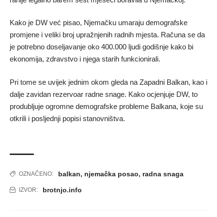
Kako je DW već pisao, Njemačku umaraju demografske
promjene i veliki broj upražnjenih radnih mjesta. Računa se da
je potrebno doseljavanje oko 400.000 ljudi godišnje kako bi
ekonomija, zdravstvo i njega starih funkcionirali.
Pri tome se uvijek jednim okom gleda na Zapadni Balkan, kao i
dalje zavidan rezervoar radne snage. Kako ocjenjuje DW, to
produbljuje ogromne demografske probleme Balkana, koje su
otkrili i posljednji popisi stanovništva.
balkan
,
njemačka posao
,
radna snaga
OZNAČENO:
brotnjo.info
IZVOR: