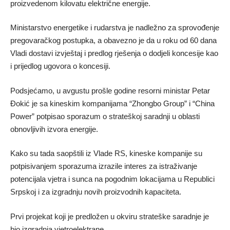
proizvedenom kilovatu električne energije.
Ministarstvo energetike i rudarstva je nadležno za sprovođenje
pregovaračkog postupka, a obavezno je da u roku od 60 dana
Vladi dostavi izvještaj i predlog rješenja o dodjeli koncesije kao
i prijedlog ugovora o koncesiji.
Podsjećamo, u avgustu prošle godine resorni ministar Petar
Đokić je sa kineskim kompanijama “Zhongbo Group” i “China
Power” potpisao sporazum o strateškoj saradnji u oblasti
obnovljivih izvora energije.
Kako su tada saopštili iz Vlade RS, kineske kompanije su
potpisivanjem sporazuma izrazile interes za istraživanje
potencijala vjetra i sunca na pogodnim lokacijama u Republici
Srpskoj i za izgradnju novih proizvodnih kapaciteta.
Prvi projekat koji je predložen u okviru strateške saradnje je
bio izgradnja vjetroelektrane.