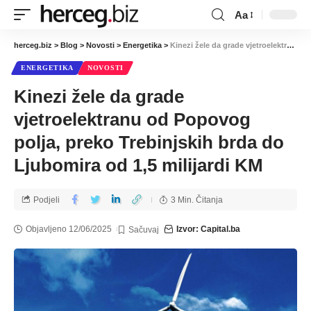
Aa
herceg.biz
>
Blog
>
Novosti
>
Energetika
>
Kinezi žele da grade vjetroelektranu od Popovog polja, preko Trebinjskih brda do Ljubomira od 1,5 milijardi KM
ENERGETIKA
NOVOSTI
Kinezi žele da grade
vjetroelektranu od Popovog
polja, preko Trebinjskih brda do
Ljubomira od 1,5 milijardi KM
Podjeli
3 Min. Čitanja
Objavljeno 12/06/2025
Izvor: Capital.ba