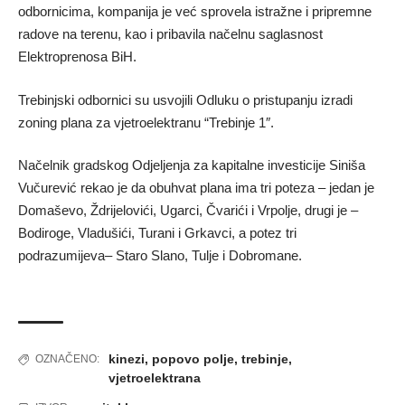
odbornicima, kompanija je već sprovela istražne i pripremne
radove na terenu, kao i pribavila načelnu saglasnost
Elektroprenosa BiH.
Trebinjski odbornici su usvojili Odluku o pristupanju izradi
zoning plana za vjetroelektranu “Trebinje 1″.
Načelnik gradskog Odjeljenja za kapitalne investicije Siniša
Vučurević rekao je da obuhvat plana ima tri poteza – jedan je
Domaševo, Ždrijelovići, Ugarci, Čvarići i Vrpolje, drugi je –
Bodiroge, Vladušići, Turani i Grkavci, a potez tri
podrazumijeva– Staro Slano, Tulje i Dobromane.
kinezi
,
popovo polje
,
trebinje
,
OZNAČENO:
vjetroelektrana