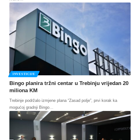
INVESTICIJE
Bingo planira tržni centar u Trebinju vrijedan 20
miliona KM
Trebinje podržalo izmjene plana “Zasad polje”, prvi korak ka
mogućoj gradnji Bingo
…