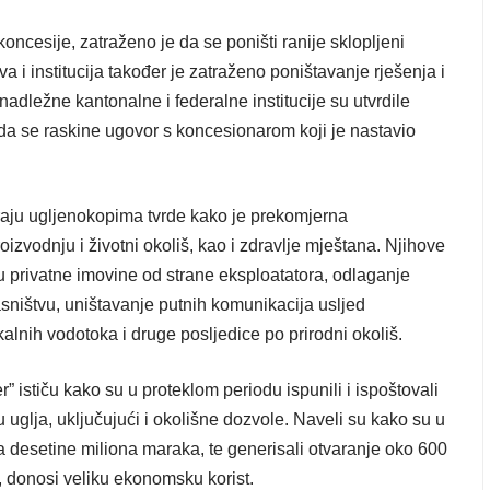
ncesije, zatraženo je da se poništi ranije sklopljeni
a i institucija također je zatraženo poništavanje rješenja i
adležne kantonalne i federalne institucije su utvrdile
da se raskine ugovor s koncesionarom koji je nastavio
iraju ugljenokopima tvrde kako je prekomjerna
oizvodnju i životni okoliš, kao i zdravlje mještana. Njihove
privatne imovine od strane eksploatatora, odlaganje
asništvu, uništavanje putnih komunikacija usljed
alnih vodotoka i druge posljedice po prirodni okoliš.
” ističu kako su u proteklom periodu ispunili i ispoštovali
uglja, uključujući i okolišne dozvole. Naveli su kako su u
a desetine miliona maraka, te generisali otvaranje oko 600
re, donosi veliku ekonomsku korist.