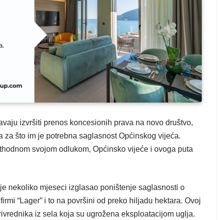
avaju izvršiti prenos koncesionih prava na novo društvo,
, a za što im je potrebna saglasnost Općinskog vijeća.
rethodnom svojom odlukom, Općinsko vijeće i ovoga puta
ije nekoliko mjeseci izglasao poništenje saglasnosti o
firmi “Lager” i to na površini od preko hiljadu hektara. Ovoj
privrednika iz sela koja su ugrožena eksploatacijom uglja.