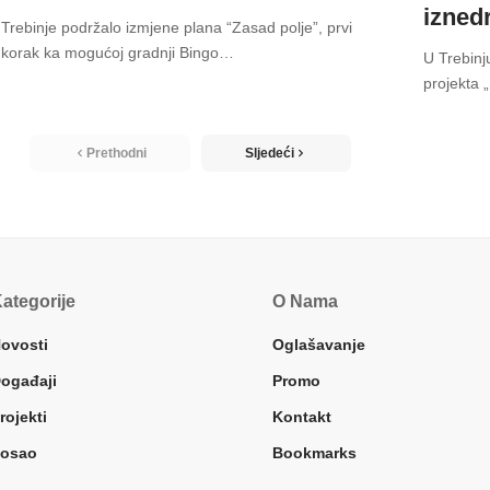
izned
Trebinje podržalo izmjene plana “Zasad polje”, prvi
korak ka mogućoj gradnji Bingo
…
U Trebinj
projekta 
Prethodni
Sljedeći
ategorije
O Nama
ovosti
Oglašavanje
ogađaji
Promo
rojekti
Kontakt
osao
Bookmarks