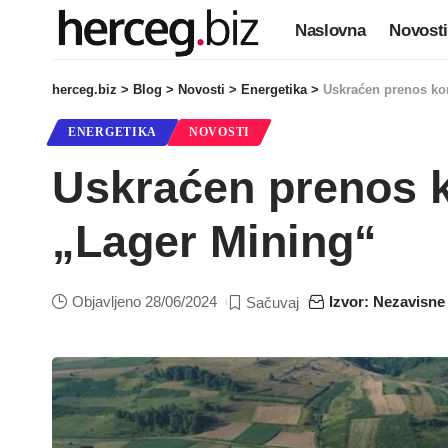
Naslovna
Novosti
herceg.biz
>
Blog
>
Novosti
>
Energetika
>
Uskraćen prenos ko
ENERGETIKA
NOVOSTI
Uskraćen prenos k
„Lager Mining“
Objavljeno 28/06/2024
Izvor: Nezavisne