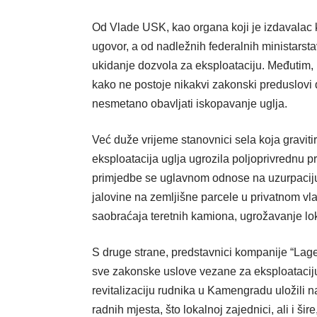
Od Vlade USK, kao organa koji je izdavalac ko
ugovor, a od nadležnih federalnih ministarstav
ukidanje dozvola za eksploataciju. Međutim, n
kako ne postoje nikakvi zakonski preduslovi 
nesmetano obavljati iskopavanje uglja.
Već duže vrijeme stanovnici sela koja gravit
eksploatacija uglja ugrozila poljoprivrednu pr
primjedbe se uglavnom odnose na uzurpaciju 
jalovine na zemljišne parcele u privatnom vl
saobraćaja teretnih kamiona, ugrožavanje lok
S druge strane, predstavnici kompanije “Lager
sve zakonske uslove vezane za eksploataciju 
revitalizaciju rudnika u Kamengradu uložili n
radnih mjesta, što lokalnoj zajednici, ali i ši