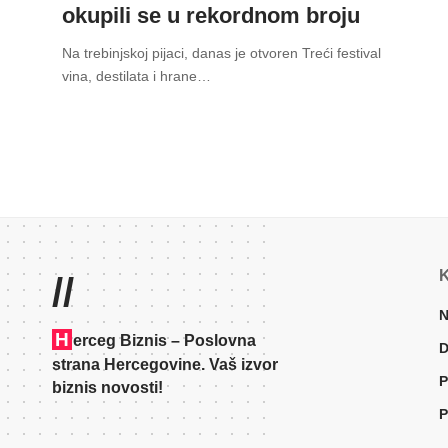
okupili se u rekordnom broju
Na trebinjskoj pijaci, danas je otvoren Treći festival
vina, destilata i hrane
…
K
//
N
H
erceg Biznis – Poslovna
D
strana Hercegovine. Vaš izvor
P
biznis novosti!
P