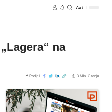
Aa
 „Lagera“ na
Podjeli
3 Min. Čitanja