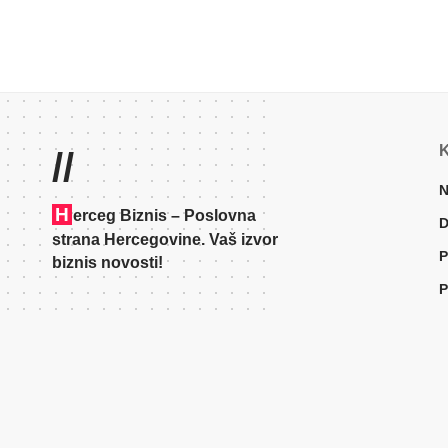
K
//
N
H
erceg Biznis – Poslovna
D
strana Hercegovine. Vaš izvor
P
biznis novosti!
P