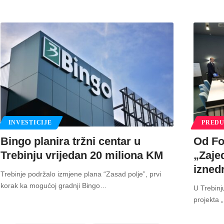
INVESTICIJE
PREDU
Bingo planira tržni centar u
Od Fo
Trebinju vrijedan 20 miliona KM
„Zaje
izned
Trebinje podržalo izmjene plana “Zasad polje”, prvi
korak ka mogućoj gradnji Bingo
…
U Trebinj
projekta 