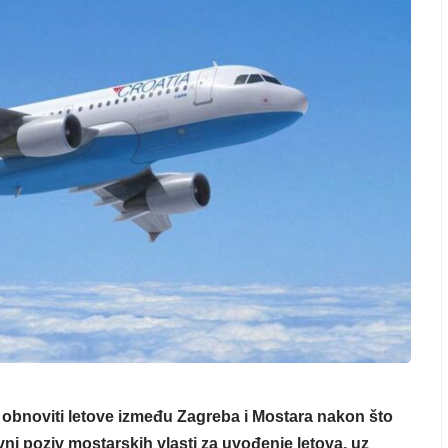
a obnoviti letove između Zagreba i Mostara nakon što
avni poziv mostarskih vlasti za uvođenje letova, uz