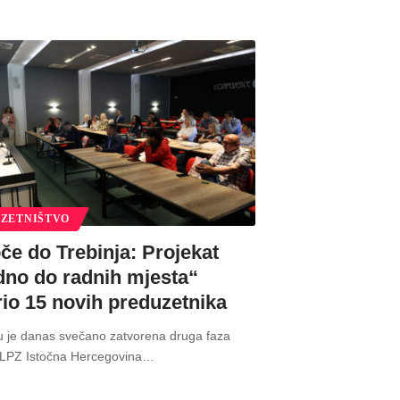
ZETNIŠTVO
če do Trebinja: Projekat
dno do radnih mjesta“
rio 15 novih preduzetnika
u je danas svečano zatvorena druga faza
„LPZ Istočna Hercegovina
…