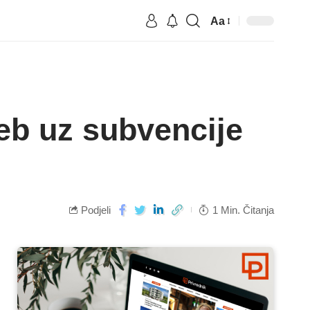
Aa
reb uz subvencije
Podjeli
1 Min. Čitanja