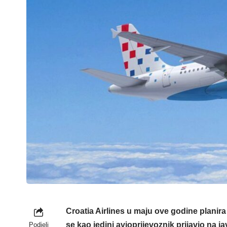
Croatia Airlines u maju ove godine planir
se kao jedini avioprijevoznik prijavio na j
Podjeli