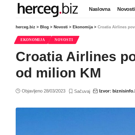
Naslovna
Novosti
herceg.biz
>
Blog
>
Novosti
>
Ekonomija
>
Croatia Airlines po
EKONOMIJA
NOVOSTI
Croatia Airlines p
od milion KM
Objavljeno 28/03/2023
Izvor: biznisinfo