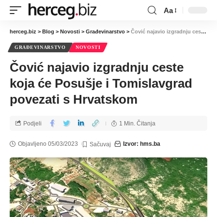
Aa
herceg.biz
>
Blog
>
Novosti
>
Građevinarstvo
>
Čović najavio izgradnju ceste koja će Posušje i Tomislavgrad povezati s Hrvatskom
GRAĐEVINARSTVO
NOVOSTI
Čović najavio izgradnju ceste
koja će Posušje i Tomislavgrad
povezati s Hrvatskom
Podjeli
1 Min. Čitanja
Objavljeno 05/03/2023
Izvor: hms.ba