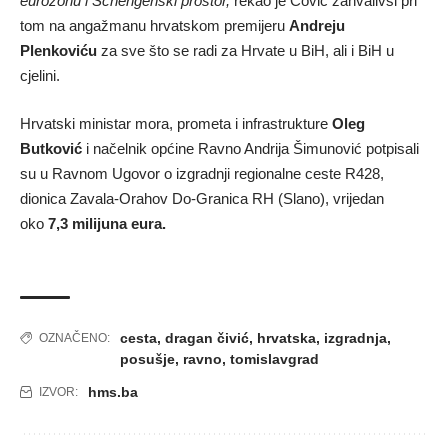
eurozonu i Schengenski prostor,
rekao je Čović zahvalivši pri
tom na angažmanu hrvatskom premijeru
Andreju
Plenkoviću
za sve što se radi za Hrvate u BiH, ali i BiH u
cjelini.
Hrvatski ministar mora, prometa i infrastrukture
Oleg
Butković
i načelnik općine Ravno Andrija Šimunović potpisali
su u Ravnom Ugovor o izgradnji regionalne ceste R428,
dionica Zavala-Orahov Do-Granica RH (Slano), vrijedan
oko
7,3 milijuna eura.
cesta
,
dragan čivić
,
hrvatska
,
izgradnja
,
OZNAČENO:
posušje
,
ravno
,
tomislavgrad
hms.ba
IZVOR: