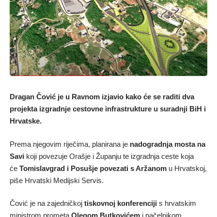
Dragan Čović je u Ravnom izjavio kako će se raditi dva
projekta izgradnje cestovne infrastrukture u suradnji BiH i
Hrvatske.
Prema njegovim riječima, planirana je
nadogradnja mosta na
Savi
koji povezuje Orašje i Županju te izgradnja ceste koja
će
Tomislavgrad i Posušje povezati s Aržanom
u Hrvatskoj,
piše Hrvatski Medijski Servis.
Čović je na zajedničkoj
tiskovnoj konferenciji
s hrvatskim
ministrom prometa
Olegom Butkovićem
i načelnikom