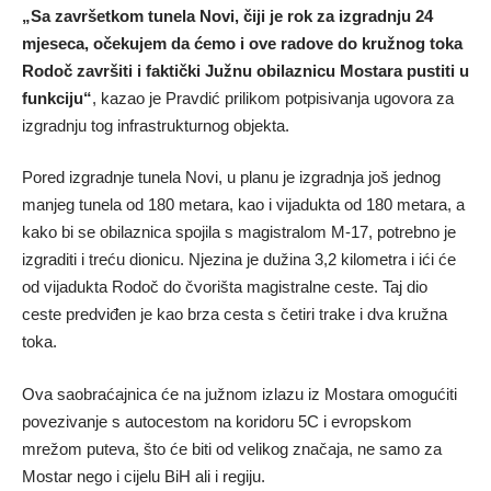
„Sa završetkom tunela Novi, čiji je rok za izgradnju 24
mjeseca, očekujem da ćemo i ove radove do kružnog toka
Rodoč završiti i faktički Južnu obilaznicu Mostara pustiti u
funkciju“
, kazao je Pravdić prilikom potpisivanja ugovora za
izgradnju tog infrastrukturnog objekta.
Pored izgradnje tunela Novi, u planu je izgradnja još jednog
manjeg tunela od 180 metara, kao i vijadukta od 180 metara, a
kako bi se obilaznica spojila s magistralom M-17, potrebno je
izgraditi i treću dionicu. Njezina je dužina 3,2 kilometra i ići će
od vijadukta Rodoč do čvorišta magistralne ceste. Taj dio
ceste predviđen je kao brza cesta s četiri trake i dva kružna
toka.
Ova saobraćajnica će na južnom izlazu iz Mostara omogućiti
povezivanje s autocestom na koridoru 5C i evropskom
mrežom puteva, što će biti od velikog značaja, ne samo za
Mostar nego i cijelu BiH ali i regiju.