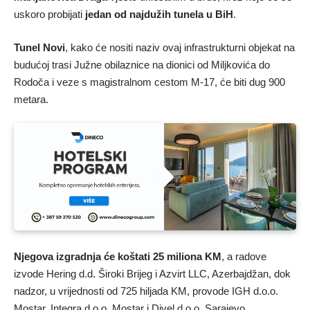
uskoro probijati
jedan od najdužih tunela u BiH
.
Tunel Novi
, kako će nositi naziv ovaj infrastrukturni objekat na
budućoj trasi Južne obilaznice na dionici od Miljkovića do
Rodoča i veze s magistralnom cestom M-17, će biti dug 900
metara.
Njegova izgradnja će koštati 25 miliona KM
, a radove
izvode Hering d.d. Široki Brijeg i Azvirt LLC, Azerbajdžan, dok
nadzor, u vrijednosti od 725 hiljada KM, provode IGH d.o.o.
Mostar, Integra d.o.o. Mostar i Divel d.o.o. Sarajevo.