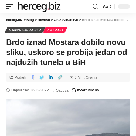
Aa
herceg.biz
>
Blog
>
Novosti
>
Građevinarstvo
>
Brdo iznad Mostara dobilo novu sliku, uskoro se probija jedan od najdužih tunela u BiH
GRAĐEVINARSTVO
NOVOSTI
Brdo iznad Mostara dobilo novu
sliku, uskoro se probija jedan od
najdužih tunela u BiH
Podjeli
3 Min. Čitanja
Objavljeno 12/12/2022
Izvor: klix.ba