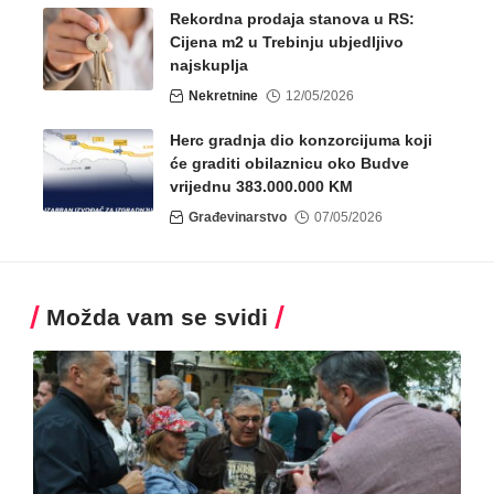
Rekordna prodaja stanova u RS:
Cijena m2 u Trebinju ubjedljivo
najskuplja
Nekretnine
12/05/2026
Herc gradnja dio konzorcijuma koji
će graditi obilaznicu oko Budve
vrijednu 383.000.000 KM
Građevinarstvo
07/05/2026
Možda vam se svidi