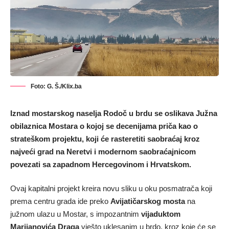
Foto: G. Š./Klix.ba
Iznad mostarskog naselja Rodoč u brdu se oslikava Južna
obilaznica Mostara o kojoj se decenijama priča kao o
strateškom projektu, koji će rasteretiti saobraćaj kroz
najveći grad na Neretvi i modernom saobraćajnicom
povezati sa zapadnom Hercegovinom i Hrvatskom.
Ovaj kapitalni projekt kreira novu sliku u oku posmatrača koji
prema centru grada ide preko
Avijatičarskog mosta
na
južnom ulazu u Mostar, s impozantnim
vijaduktom
Marijanovića Draga
vješto uklesanim u brdo, kroz koje će se