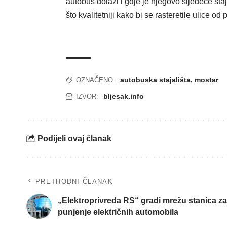
autobus dolazi i gdje je njegovo sljedeće staj
što kvalitetniji kako bi se rasteretile ulice od
autobuska stajališta
,
mostar
OZNAČENO:
bljesak.info
IZVOR:
Podijeli ovaj članak
PRETHODNI ČLANAK
„Elektroprivreda RS“ gradi mrežu stanica za
punjenje električnih automobila