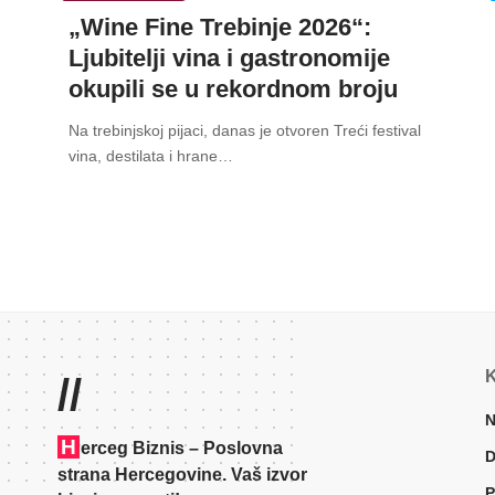
„Wine Fine Trebinje 2026“:
Ljubitelji vina i gastronomije
okupili se u rekordnom broju
Na trebinjskoj pijaci, danas je otvoren Treći festival
vina, destilata i hrane
…
K
//
N
H
erceg Biznis – Poslovna
D
strana Hercegovine. Vaš izvor
P