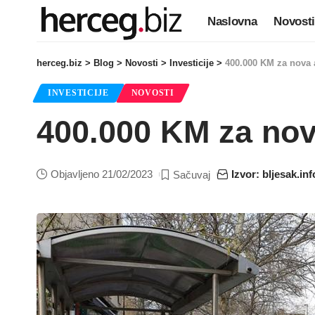
Naslovna
Novosti
herceg.biz
>
Blog
>
Novosti
>
Investicije
>
400.000 KM za nova 
INVESTICIJE
NOVOSTI
400.000 KM za nov
Objavljeno 21/02/2023
Izvor: bljesak.inf