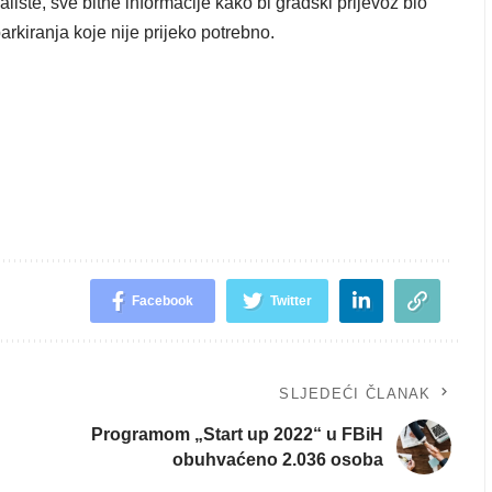
alište, sve bitne informacije kako bi gradski prijevoz bio
 parkiranja koje nije prijeko potrebno.
Facebook
Twitter
SLJEDEĆI ČLANAK
Programom „Start up 2022“ u FBiH
obuhvaćeno 2.036 osoba