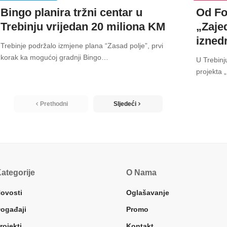
Bingo planira tržni centar u
Od Fo
Trebinju vrijedan 20 miliona KM
„Zaje
izned
Trebinje podržalo izmjene plana “Zasad polje”, prvi
korak ka mogućoj gradnji Bingo
…
U Trebinj
projekta 
Prethodni
Sljedeći
ategorije
O Nama
ovosti
Oglašavanje
ogađaji
Promo
rojekti
Kontakt