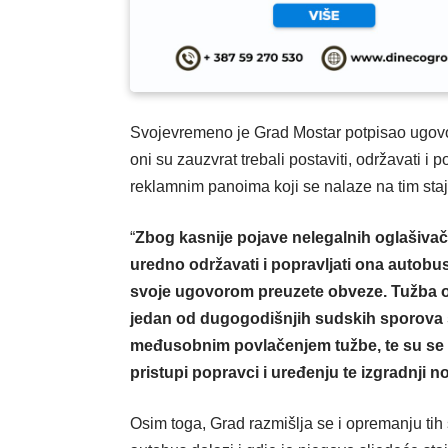
Svojevremeno je Grad Mostar potpisao ugov
oni su zauzvrat trebali postaviti, održavati i
reklamnim panoima koji se nalaze na tim staj
“
Zbog kasnije pojave nelegalnih oglašivača 
uredno održavati i popravljati ona autobusn
svoje ugovorom preuzete obveze. Tužba og
jedan od dugogodišnjih sudskih sporova 
međusobnim povlačenjem tužbe, te su se s
pristupi popravci i uređenju te izgradnji n
Osim toga, Grad razmišlja se i opremanju tih 