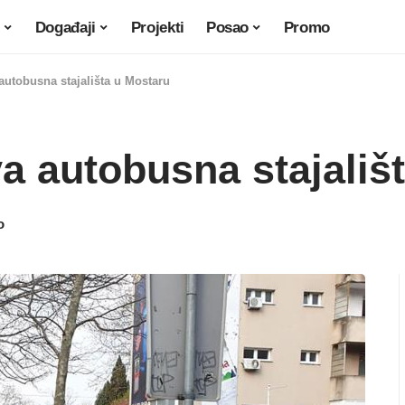
Događaji
Projekti
Posao
Promo
autobusna stajališta u Mostaru
a autobusna stajališ
o