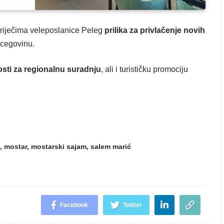
 riječima veleposlanice Peleg
prilika za privlačenje novih
rcegovinu.
ti za regionalnu suradnju
, ali i turističku promociju
,
mostar
,
mostarski sajam
,
salem marić
Facebook
Twitter