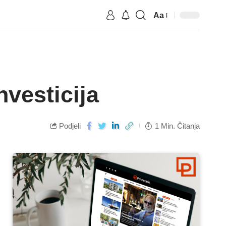
Aa
nvesticija
Podjeli
1 Min. Čitanja