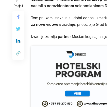
sastali s nerezidentnom veleposlanicom Dr
Podjeli
Tom prilikom istaknuti su dobri odnosi između
za nove vidove suradnje
, priopćio je Grad 
Izrael je
zemlja partner
Mostarskog sajma gosp