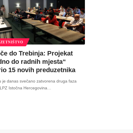
ZETNIŠTVO
če do Trebinja: Projekat
dno do radnih mjesta“
rio 15 novih preduzetnika
u je danas svečano zatvorena druga faza
„LPZ Istočna Hercegovina
…