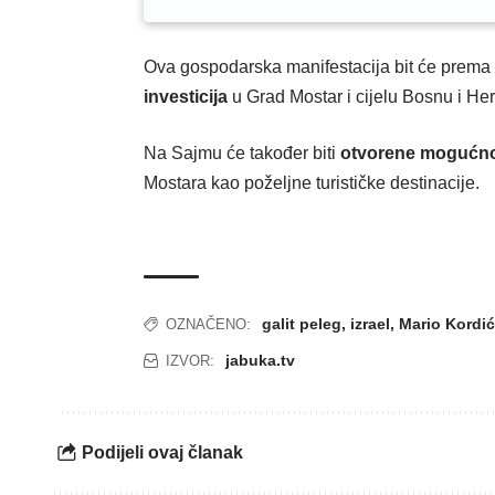
Ova gospodarska manifestacija bit će prema
investicija
u Grad Mostar i cijelu Bosnu i He
Na Sajmu će također biti
otvorene mogućnos
Mostara kao poželjne turističke destinacije.
galit peleg
,
izrael
,
Mario Kordić
OZNAČENO:
jabuka.tv
IZVOR:
Podijeli ovaj članak