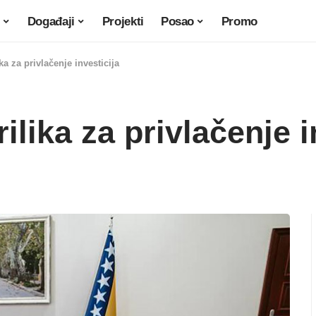
Događaji
Projekti
Posao
Promo
ka za privlačenje investicija
lika za privlačenje i