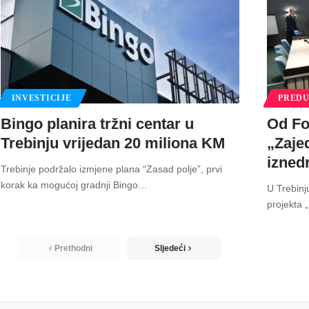
INVESTICIJE
PREDU
Bingo planira tržni centar u
Od Fo
Trebinju vrijedan 20 miliona KM
„Zaje
izned
Trebinje podržalo izmjene plana “Zasad polje”, prvi
korak ka mogućoj gradnji Bingo
…
U Trebinj
projekta 
Prethodni
Sljedeći