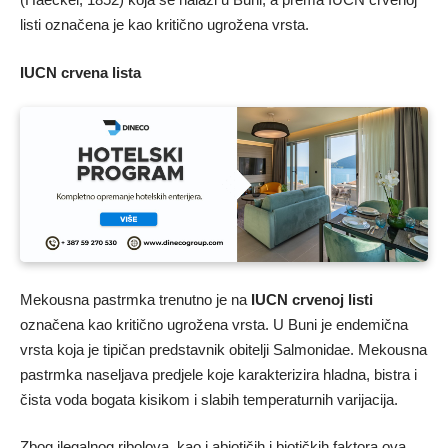
listi označena je kao kritično ugrožena vrsta.
IUCN crvena lista
Mekousna pastrmka trenutno je na
IUCN crvenoj listi
označena kao kritično ugrožena vrsta. U Buni je endemična
vrsta koja je tipičan predstavnik obitelji Salmonidae. Mekousna
pastrmka naseljava predjele koje karakterizira hladna, bistra i
čista voda bogata kisikom i slabih temperaturnih varijacija.
Zbog ilegalnog ribolova, kao i abiotičih i biotičkih faktora ova