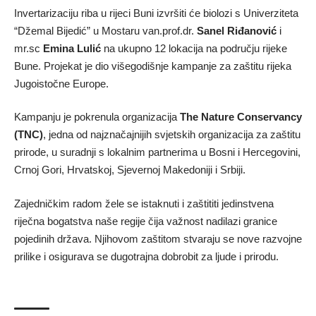
Invertarizaciju riba u rijeci Buni izvršiti će biolozi s Univerziteta
“Džemal Bijedić” u Mostaru van.prof.dr.
Sanel Riđanović
i
mr.sc
Emina Lulić
na ukupno 12 lokacija na području rijeke
Bune. Projekat je dio višegodišnje kampanje za zaštitu rijeka
Jugoistočne Europe.
Kampanju je pokrenula organizacija
The Nature Conservancy
(TNC)
, jedna od najznačajnijih svjetskih organizacija za zaštitu
prirode, u suradnji s lokalnim partnerima u Bosni i Hercegovini,
Crnoj Gori, Hrvatskoj, Sjevernoj Makedoniji i Srbiji.
Zajedničkim radom žele se istaknuti i zaštititi jedinstvena
riječna bogatstva naše regije čija važnost nadilazi granice
pojedinih država. Njihovom zaštitom stvaraju se nove razvojne
prilike i osigurava se dugotrajna dobrobit za ljude i prirodu.