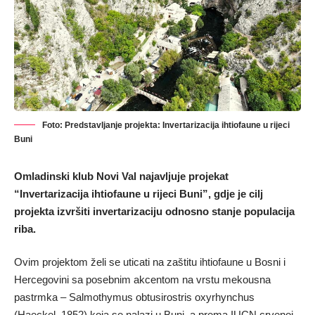
Foto: Predstavljanje projekta: Invertarizacija ihtiofaune u rijeci
Buni
Omladinski klub Novi Val najavljuje projekat
“Invertarizacija ihtiofaune u rijeci Buni”, gdje je cilj
projekta izvršiti invertarizaciju odnosno stanje populacija
riba.
Ovim projektom želi se uticati na zaštitu ihtiofaune u Bosni i
Hercegovini sa posebnim akcentom na vrstu mekousna
pastrmka – Salmothymus obtusirostris oxyrhynchus
(Haeckel, 1852) koja se nalazi u Buni, a prema IUCN crvenoj