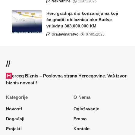
Nekretnine
12/05/2026
Herc gradnja dio konzorcijuma koji
će graditi obilaznicu oko Budve
vrijednu 383.000.000 KM
Građevinarstvo
07/05/2026
//
Herceg Biznis – Poslovna strana Hercegovine. Vaš izvor
biznis novosti!
Kategorije
O Nama
Novosti
Oglašavanje
Događaji
Promo
Projekti
Kontakt