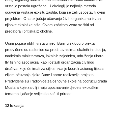
vrsta je postala ugrožena. U ekologiji je najbolja metoda
očuvanja vrsta je ex-situ zaštita, koja se želi uspostaviti ovim
projektom. Ona uključuje očuvanje živih organizama izvan
njihove ekološke niše. Ovom zaštitom vrsta se štiti od
predatora i pritiska iz okoline.
Osim popisa ribljih vrsta u rijeci Buni, u sklopu projekta
predviđene su radionice sa predstavnicima lokalnih institucija,
nadležnih ministarstava, lokalnih zajednica, udruženja ribara,
fly fishing asocijacija, kao i ostalih organizacija civilnog
društva, koje će imati za cilj osnivanje koordinacionog tijela s
ciljem očuvanja rijeke Bune i same realizacije projekta.
Predviđene su i radionice za osnovne škole na području grada
Mostara koje za cilj imaju upoznavanje djece s ekološkim
temama i jačanje svijesti o zaštiti prirode.
12 lokacija