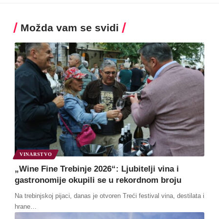
Možda vam se svidi
VINARSTVO
„Wine Fine Trebinje 2026“: Ljubitelji vina i
gastronomije okupili se u rekordnom broju
Na trebinjskoj pijaci, danas je otvoren Treći festival vina, destilata i
hrane
…