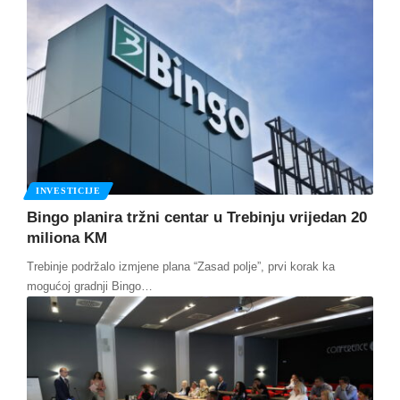
INVESTICIJE
Bingo planira tržni centar u Trebinju vrijedan 20
miliona KM
Trebinje podržalo izmjene plana “Zasad polje”, prvi korak ka
mogućoj gradnji Bingo
…