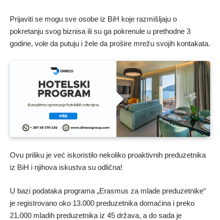
Prijaviti se mogu sve osobe iz BiH koje razmišljaju o
pokretanju svog biznisa ili su ga pokrenule u prethodne 3
godine, vole da putuju i žele da prošire mrežu svojih kontakata.
Ovu priliku je već iskoristilo nekoliko proaktivnih preduzetnika
iz BiH i njihova iskustva su odlična!
U bazi podataka programa „Erasmus za mlade preduzetnike“
je registrovano oko 13.000 preduzetnika domaćina i preko
21.000 mladih preduzetnika iz 45 država, a do sada je