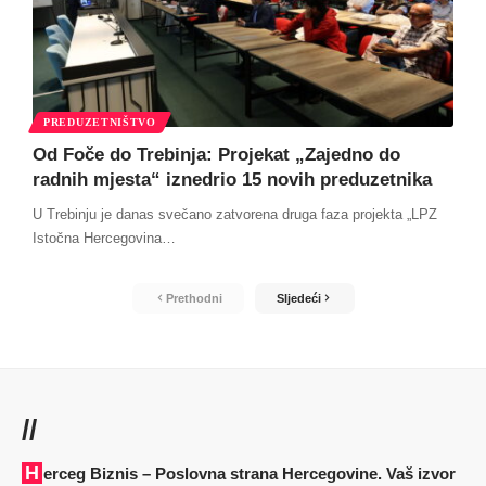
PREDUZETNIŠTVO
Od Foče do Trebinja: Projekat „Zajedno do
radnih mjesta“ iznedrio 15 novih preduzetnika
U Trebinju je danas svečano zatvorena druga faza projekta „LPZ
Istočna Hercegovina
…
Prethodni
Sljedeći
//
Herceg Biznis – Poslovna strana Hercegovine. Vaš izvor