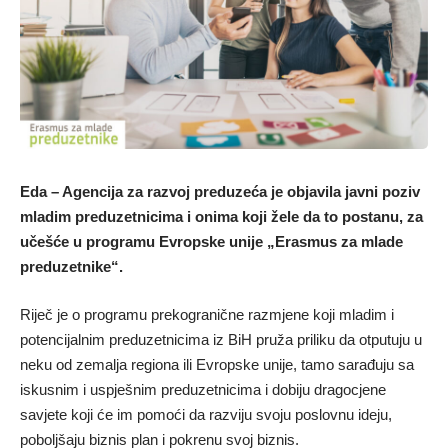
Eda – Agencija za razvoj preduzeća je objavila javni poziv
mladim preduzetnicima i onima koji žele da to postanu, za
učešće u programu Evropske unije „Erasmus za mlade
preduzetnike“.
Riječ je o programu prekogranične razmjene koji mladim i
potencijalnim preduzetnicima iz BiH pruža priliku da otputuju u
neku od zemalja regiona ili Evropske unije, tamo sarađuju sa
iskusnim i uspješnim preduzetnicima i dobiju dragocjene
savjete koji će im pomoći da razviju svoju poslovnu ideju,
poboljšaju biznis plan i pokrenu svoj biznis.