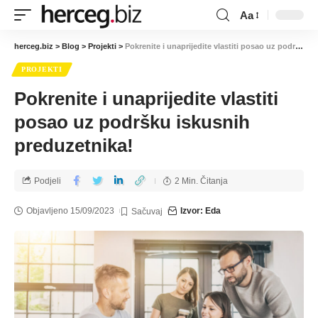
Aa
herceg.biz
>
Blog
>
Projekti
>
Pokrenite i unaprijedite vlastiti posao uz podršku iskusnih preduzetnika!
PROJEKTI
Pokrenite i unaprijedite vlastiti
posao uz podršku iskusnih
preduzetnika!
Podjeli
2 Min. Čitanja
Objavljeno 15/09/2023
Izvor: Eda