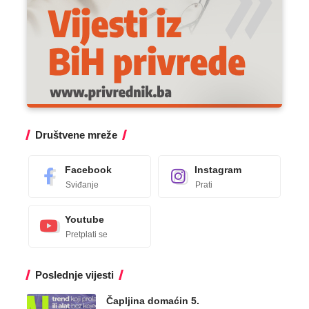
Društvene mreže
Facebook
Instagram
Sviđanje
Prati
Youtube
Pretplati se
Poslednje vijesti
Čapljina domaćin 5.