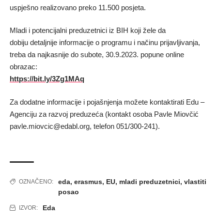
uspješno realizovano preko 11.500 posjeta.
Mladi i potencijalni preduzetnici iz BIH koji žele da
dobiju detaljnije informacije o programu i načinu prijavljivanja,
treba da najkasnije do subote, 30.9.2023. popune online
obrazac:
https://bit.ly/3Zg1MAq
Za dodatne informacije i pojašnjenja možete kontaktirati Edu –
Agenciju za razvoj preduzeća (kontakt osoba Pavle Miovčić
pavle.miovcic@edabl.org, telefon 051/300-241).
eda
,
erasmus
,
EU
,
mladi preduzetnici
,
vlastiti
OZNAČENO:
posao
Eda
IZVOR: