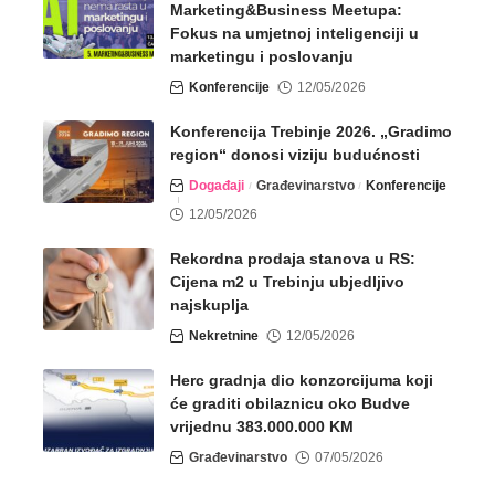
Marketing&Business Meetupa:
Fokus na umjetnoj inteligenciji u
marketingu i poslovanju
Konferencije
12/05/2026
Konferencija Trebinje 2026. „Gradimo
region“ donosi viziju budućnosti
Događaji
Građevinarstvo
Konferencije
12/05/2026
Rekordna prodaja stanova u RS:
Cijena m2 u Trebinju ubjedljivo
najskuplja
Nekretnine
12/05/2026
Herc gradnja dio konzorcijuma koji
će graditi obilaznicu oko Budve
vrijednu 383.000.000 KM
Građevinarstvo
07/05/2026