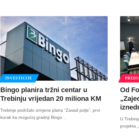
INVESTICIJE
PREDU
Bingo planira tržni centar u
Od Fo
Trebinju vrijedan 20 miliona KM
„Zaje
izned
Trebinje podržalo izmjene plana “Zasad polje”, prvi
korak ka mogućoj gradnji Bingo
…
U Trebinj
projekta 