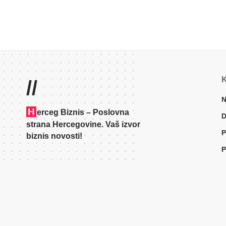
K
//
N
H
erceg Biznis – Poslovna
D
strana Hercegovine. Vaš izvor
P
biznis novosti!
P