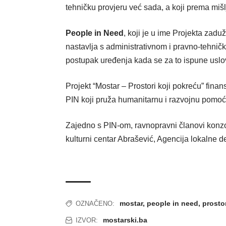
tehničku provjeru već sada, a koji prema mišl
People in Need
, koji je u ime Projekta zadu
nastavlja s administrativnom i pravno-tehničk
postupak uređenja kada se za to ispune uslov
Projekt “Mostar – Prostori koji pokreću” finan
PIN koji pruža humanitarnu i razvojnu pomoć 
Zajedno s PIN-om, ravnopravni članovi konzo
kulturni centar Abrašević, Agencija lokalne 
mostar
,
people in need
,
prosto
OZNAČENO:
mostarski.ba
IZVOR: