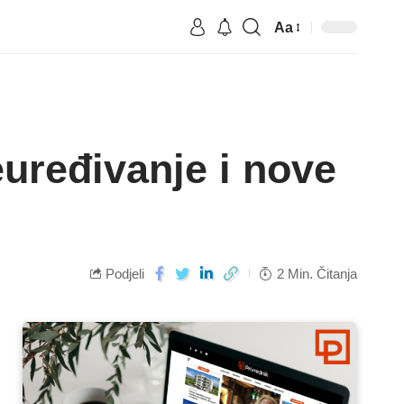
Aa
euređivanje i nove
Podjeli
2 Min. Čitanja