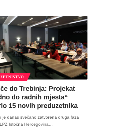
ZETNIŠTVO
če do Trebinja: Projekat
dno do radnih mjesta“
rio 15 novih preduzetnika
u je danas svečano zatvorena druga faza
„LPZ Istočna Hercegovina
…