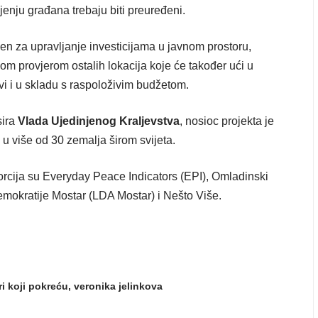
jenju građana trebaju biti preuređeni.
žen za upravljanje investicijama u javnom prostoru,
om provjerom ostalih lokacija koje će također ući u
i i u skladu s raspoloživim budžetom.
sira
Vlada Ujedinjenog Kraljevstva
, nosioc projekta je
u više od 30 zemalja širom svijeta.
rcija su Everyday Peace Indicators (EPI), Omladinski
demokratije Mostar (LDA Mostar) i Nešto Više.
ri koji pokreću
,
veronika jelinkova