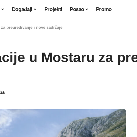
Događaji
Projekti
Posao
Promo
 za preuređivanje i nove sadržaje
acije u Mostaru za pr
.ba