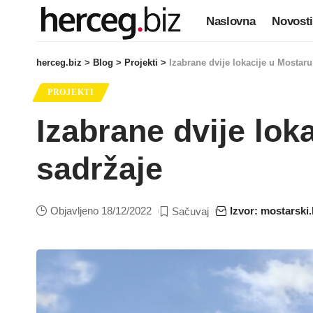
Naslovna
Novosti
herceg.biz
>
Blog
>
Projekti
>
Izabrane dvije lokacije u Mostaru
PROJEKTI
Izabrane dvije lok
sadržaje
Objavljeno 18/12/2022
Izvor: mostarski