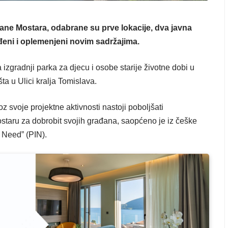
ne Mostara, odabrane su prve lokacije, dva javna
eđeni i oplemenjeni novim sadržajima.
zgradnji parka za djecu i osobe starije životne dobi u
šta u Ulici kralja Tomislava.
oz svoje projektne aktivnosti nastoji poboljšati
ostaru za dobrobit svojih građana, saopćeno je iz češke
n Need” (PIN).