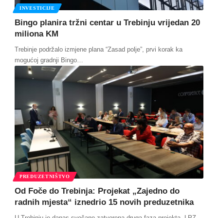
INVESTICIJE
Bingo planira tržni centar u Trebinju vrijedan 20
miliona KM
Trebinje podržalo izmjene plana “Zasad polje”, prvi korak ka
mogućoj gradnji Bingo
…
PREDUZETNIŠTVO
Od Foče do Trebinja: Projekat „Zajedno do
radnih mjesta“ iznedrio 15 novih preduzetnika
U Trebinju je danas svečano zatvorena druga faza projekta „LPZ