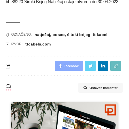
bb 88220 Široki Brijeg Natječaj ostaje otvoren do 30.04.2023.
natječaj
,
posao
,
šitoki brijeg
,
tt kabeli
OZNAČENO:
ttcabels.com
IZVOR:
Facebook
Ostavite komentar