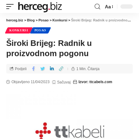
Aa
herceg.biz
>
Blog
>
Posao
>
Konkursi
>
Široki Brijeg: Radnik u proizvodnom pogonu
KONKURSI
POSAO
Široki Brijeg: Radnik u
proizvodnom pogonu
Podjeli
1 Min. Čitanja
Objavljeno 11/04/2023
Izvor: ttcabels.com