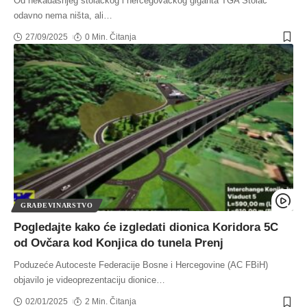
Od nekadašnjeg stolačkog i hercegovačkog giganta TGA Stolac
odavno nema ništa, ali
…
27/09/2025
0 Min. Čitanja
GRAĐEVINARSTVO
Pogledajte kako će izgledati dionica Koridora 5C
od Ovčara kod Konjica do tunela Prenj
Poduzeće Autoceste Federacije Bosne i Hercegovine (AC FBiH)
objavilo je videoprezentaciju dionice
…
02/01/2025
2 Min. Čitanja