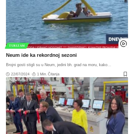
TURIZAM
Neum ide ka rekordnoj sezoni
Brojni gosti stigli su u Neum, jedini bh. grad na moru, kako
…
22/07/2024
1 Min. Čitanja