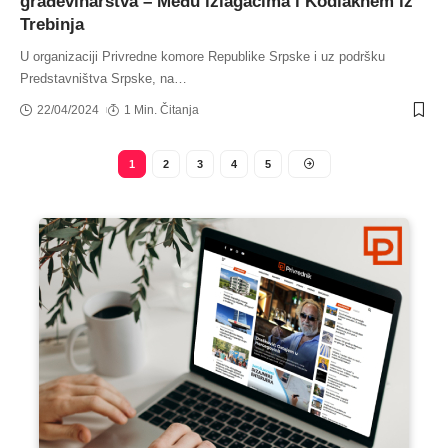
građevinarstva – Među izlagačima i Kodiakhem iz
Trebinja
U organizaciji Privredne komore Republike Srpske i uz podršku
Predstavništva Srpske, na
…
22/04/2024
1 Min. Čitanja
1
2
3
4
5