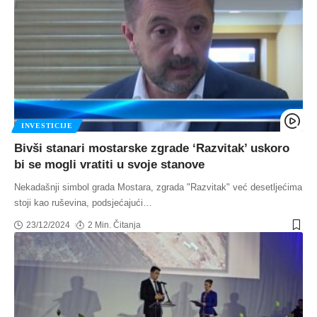
INVESTICIJE
Bivši stanari mostarske zgrade ‘Razvitak’ uskoro
bi se mogli vratiti u svoje stanove
Nekadašnji simbol grada Mostara, zgrada "Razvitak" već desetljećima
stoji kao ruševina, podsjećajući
…
23/12/2024
2 Min. Čitanja