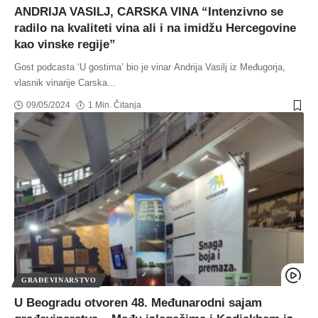
ANDRIJA VASILJ, CARSKA VINA “Intenzivno se
radilo na kvaliteti vina ali i na imidžu Hercegovine
kao vinske regije”
Gost podcasta ‘U gostima’ bio je vinar Andrija Vasilj iz Međugorja,
vlasnik vinarije Carska
…
09/05/2024
1 Min. Čitanja
GRAĐEVINARSTVO
U Beogradu otvoren 48. Međunarodni sajam