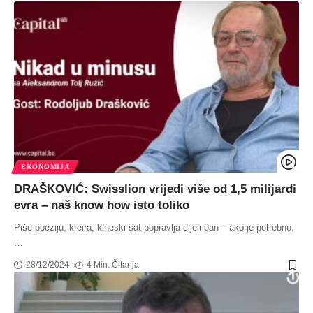
EKONOMIJA
DRAŠKOVIĆ: Swisslion vrijedi više od 1,5 milijardi
evra – naš know how isto toliko
Piše poeziju, kreira, kineski sat popravlja cijeli dan – ako je potrebno,
…
28/12/2024
4 Min. Čitanja