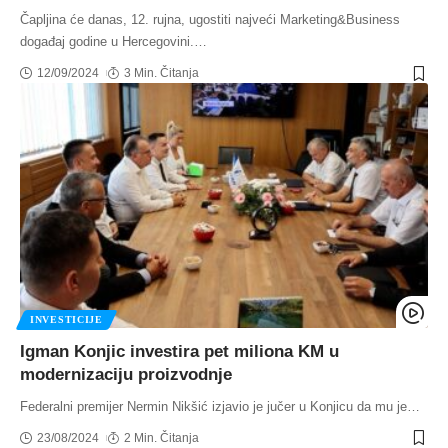
Čapljina će danas, 12. rujna, ugostiti najveći Marketing&Business
događaj godine u Hercegovini.
…
12/09/2024
3 Min. Čitanja
INVESTICIJE
Igman Konjic investira pet miliona KM u
modernizaciju proizvodnje
Federalni premijer Nermin Nikšić izjavio je jučer u Konjicu da mu je
…
23/08/2024
2 Min. Čitanja