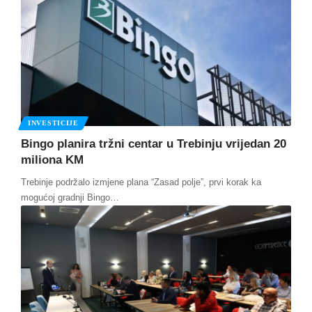
INVESTICIJE
Bingo planira tržni centar u Trebinju vrijedan 20
miliona KM
Trebinje podržalo izmjene plana “Zasad polje”, prvi korak ka
mogućoj gradnji Bingo
…