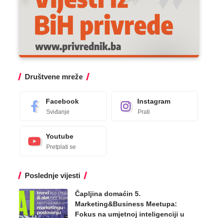
Društvene mreže
Facebook
Instagram
Sviđanje
Prati
Youtube
Pretplati se
Poslednje vijesti
Čapljina domaćin 5.
Marketing&Business Meetupa:
Fokus na umjetnoj inteligenciji u