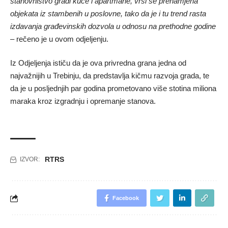
stanovništvo gradi kuće i apartmane, vrši se prenamjena
objekata iz stambenih u poslovne, tako da je i tu trend rasta
izdavanja građevinskih dozvola u odnosu na prethodne godine
– rečeno je u ovom odjeljenju.
Iz Odjeljenja ističu da je ova privredna grana jedna od
najvažnijih u Trebinju, da predstavlja kičmu razvoja grada, te
da je u posljednjih par godina prometovano više stotina miliona
maraka kroz izgradnju i opremanje stanova.
RTRS
IZVOR:
Facebook