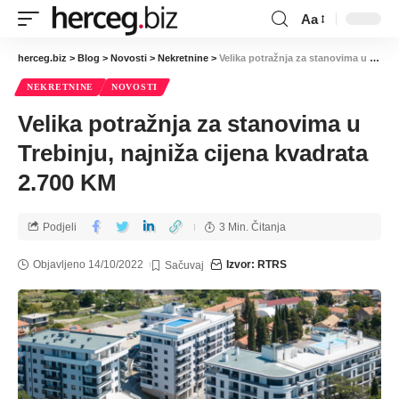
Aa
herceg.biz
>
Blog
>
Novosti
>
Nekretnine
>
Velika potražnja za stanovima u Trebinju, najniža cijena kvadrata 2.700 KM
NEKRETNINE
NOVOSTI
Velika potražnja za stanovima u
Trebinju, najniža cijena kvadrata
2.700 KM
Podjeli
3 Min. Čitanja
Objavljeno 14/10/2022
Izvor: RTRS