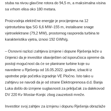
stuba na nivou glavčine rotora do 94,5 m, a maksimalna visina
sa vrhom elisa oko 180 metara.
Proizvodnja električne energije je procijenjena na 12
vjetroturbina tipa SG 6,6 MW–155 m, instalisane snage
vjetroelektrane (79,2 MW), prostornog rasporeda turbina te
karakteristika vjetra, iznosi 192 GWh/g.
– Osnovni razlozi zahtjeva izmjene i dopune Rješenja leže u
činjenici da je investitor obaviješten od isporučioca opreme da
postoji mogućnost da će se planirane turbine koje su
navedene u Rješenju od 16.05.2022. godine, izbaciti iz
upotrebe prije početka izgradnje VE Pločno. Isto tako u
zahtjevu se navodi da je od strane Elektroprenosa d.d. Banja
Luka došlo do izmjene suglasnosti za priključak za dalekovod
DV 220 Kv Mostar-Konjic zbog zauzetosti mreže.
Investitor svoj zahtjev za izmjenu i dopunu Rješenja obrazlaže