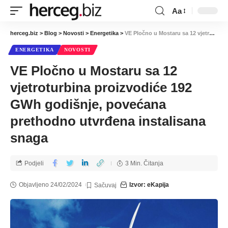
Aa
herceg.biz
>
Blog
>
Novosti
>
Energetika
>
VE Pločno u Mostaru sa 12 vjetroturbina proizvodiće 192 GWh godišnje, povećana prethodno utvrđena instalisana snaga
ENERGETIKA
NOVOSTI
VE Pločno u Mostaru sa 12
vjetroturbina proizvodiće 192
GWh godišnje, povećana
prethodno utvrđena instalisana
snaga
Podjeli
3 Min. Čitanja
Objavljeno 24/02/2024
Izvor: eKapija