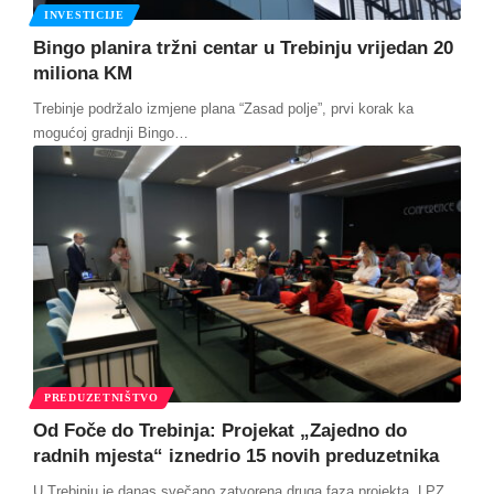
INVESTICIJE
Bingo planira tržni centar u Trebinju vrijedan 20
miliona KM
Trebinje podržalo izmjene plana “Zasad polje”, prvi korak ka
mogućoj gradnji Bingo
…
PREDUZETNIŠTVO
Od Foče do Trebinja: Projekat „Zajedno do
radnih mjesta“ iznedrio 15 novih preduzetnika
U Trebinju je danas svečano zatvorena druga faza projekta „LPZ