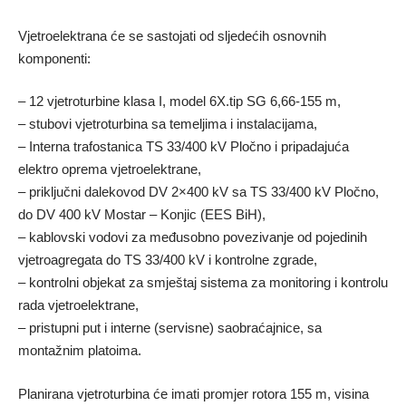
Vjetroelektrana će se sastojati od sljedećih osnovnih
komponenti:
– 12 vjetroturbine klasa I, model 6X.tip SG 6,66-155 m,
– stubovi vjetroturbina sa temeljima i instalacijama,
– Interna trafostanica TS 33/400 kV Pločno i pripadajuća
elektro oprema vjetroelektrane,
– priključni dalekovod DV 2×400 kV sa TS 33/400 kV Pločno,
do DV 400 kV Mostar – Konjic (EES BiH),
– kablovski vodovi za međusobno povezivanje od pojedinih
vjetroagregata do TS 33/400 kV i kontrolne zgrade,
– kontrolni objekat za smještaj sistema za monitoring i kontrolu
rada vjetroelektrane,
– pristupni put i interne (servisne) saobraćajnice, sa
montažnim platoima.
Planirana vjetroturbina će imati promjer rotora 155 m, visina