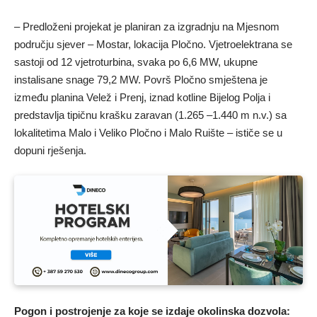
– Predloženi projekat je planiran za izgradnju na Mjesnom
području sjever – Mostar, lokacija Pločno. Vjetroelektrana se
sastoji od 12 vjetroturbina, svaka po 6,6 MW, ukupne
instalisane snage 79,2 MW. Površ Pločno smještena je
između planina Velež i Prenj, iznad kotline Bijelog Polja i
predstavlja tipičnu krašku zaravan (1.265 –1.440 m n.v.) sa
lokalitetima Malo i Veliko Pločno i Malo Ruište – ističe se u
dopuni rješenja.
Pogon i postrojenje za koje se izdaje okolinska dozvola: