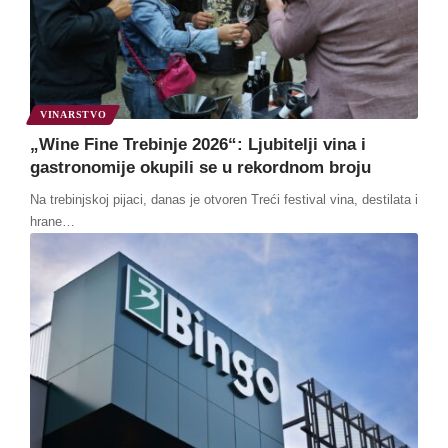
VINARSTVO
„Wine Fine Trebinje 2026“: Ljubitelji vina i
gastronomije okupili se u rekordnom broju
Na trebinjskoj pijaci, danas je otvoren Treći festival vina, destilata i
hrane
…