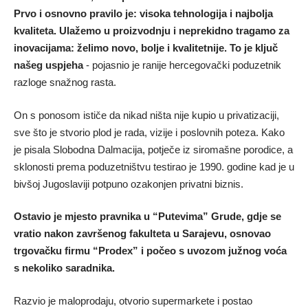
Prvo i osnovno pravilo je: visoka tehnologija i najbolja
kvaliteta. Ulažemo u proizvodnju i neprekidno tragamo za
inovacijama: želimo novo, bolje i kvalitetnije. To je ključ
našeg uspjeha
­- pojasnio je ranije hercegovački poduzetnik
razloge snažnog rasta.
On s ponosom ističe da nikad ništa nije kupio u privatizaciji,
sve što je stvorio plod je rada, vizije i poslovnih poteza. Kako
je pisala Slobodna Dalmacija, potječe iz siromašne porodice, a
sklonosti prema poduzetništvu testirao je 1990. godine kad je u
bivšoj Jugoslaviji potpuno ozakonjen privatni biznis.
Ostavio je mjesto pravnika u “Putevima” Grude, gdje se
vratio nakon završenog fakulteta u Sarajevu, osnovao
trgovačku firmu “Prodex” i počeo s uvozom južnog voća
s nekoliko saradnika.
Razvio je maloprodaju, otvorio supermarkete i postao