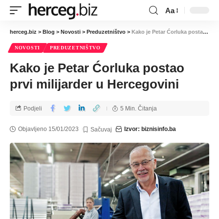
Aa
herceg.biz
>
Blog
>
Novosti
>
Preduzetništvo
>
Kako je Petar Ćorluka postao prvi milijarder u Hercegovini
NOVOSTI
PREDUZETNIŠTVO
Kako je Petar Ćorluka postao
prvi milijarder u Hercegovini
Podjeli
5 Min. Čitanja
Objavljeno 15/01/2023
Izvor: biznisinfo.ba