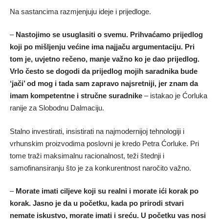
Na sastancima razmjenjuju ideje i prijedloge.
–
Nastojimo se usuglasiti o svemu. Prihvaćamo prijedlog
koji po mišljenju većine ima najjaču argumentaciju. Pri
tom je, uvjetno rečeno, manje važno ko je dao prijedlog.
Vrlo često se dogodi da prijedlog mojih saradnika bude
‘jači’ od mog i tada sam zapravo najsretniji, jer znam da
imam kompetentne i stručne suradnike
– istakao je Ćorluka
ranije za Slobodnu Dalmaciju.
Stalno investirati, insistirati na najmodernijoj tehnologiji i
vrhunskim proizvodima poslovni je kredo Petra Ćorluke. Pri
tome traži maksimalnu racionalnost, teži štednji i
samofinansiranju što je za konkurentnost naročito važno.
–
Morate imati ciljeve koji su realni i morate ići korak po
korak. Jasno je da u početku, kada po prirodi stvari
nemate iskustvo, morate imati i sreću. U početku vas nosi