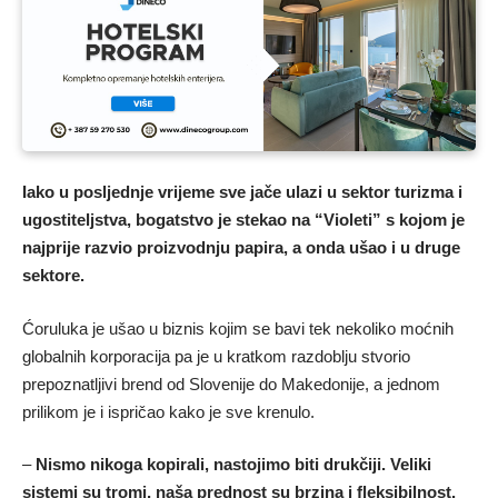
Iako u posljednje vrijeme sve jače ulazi u sektor turizma i
ugostiteljstva, bogatstvo je stekao na “Violeti” s kojom je
najprije razvio proizvodnju papira, a onda ušao i u druge
sektore.
Ćoruluka je ušao u biznis kojim se bavi tek nekoliko moćnih
globalnih korporacija pa je u kratkom razdoblju stvorio
prepoznatljivi brend od Slovenije do Makedonije, a jednom
prilikom je i ispričao kako je sve krenulo.
–
Nismo nikoga kopirali, nastojimo biti drukčiji. Veliki
sistemi su tromi, naša prednost su brzina i fleksibilnost.