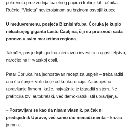
pokrenuta proizvodnja toaletnog papira i kuhinjskih ručnika.
Ručnici “Violeta” nevjerojatnom su brzinom osvojili kupce.
U međuvremenu, posjeća BiznisInfo.ba, Ćoruka je kupio
nekadšnjeg giganta Lastu Čapljina, čiji su proizvodi sada
ponovo u svim marketima regiona.
Također, posljednjih godina intenzivno investira u ugostiteljstvo,
naročito na Hrvatskoj obali.
Petar Ćorluka ima jednostavan recept za uspjeh – treba raditi
ono što čovjek voli i bolje od konkurencije. Za uspješno
upravljanje firmom, kaže, najvažnije je izgraditi sistem. Ne
prakticira tzv. autokratski, već demokratski stil upravljanja.
–
Postavljam se kao da nisam vlasnik, pa čak ni
predsjednik Uprave, već samo dio menadžmenta
– kazao
ja ranije.