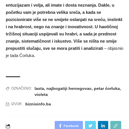
entuzijazam i volja, ali imate i dosta neznanja. Dakle, u
početku vam je potrebna velika sreća, a kada se
pozicionirate više se ne smijete oslanjati na sreću, instinkt
i na hrabrost, nego na znanje i inovativnost. U haotičnoj
tržišnoj situaciji uspijevali su hrabri, a sada je prednost
znanje, sistematičnost i iskustvo. Više se ništa ne smije
prepustiti slučaju, sve se mora pratiti i analizirati
– objasnio
je tada Ćorluka.
lasta
,
najbogatiji hercegovac
,
petar ćorluka
,
OZNAČENO:
violeta
biznisinfo.ba
IZVOR:
Facebook