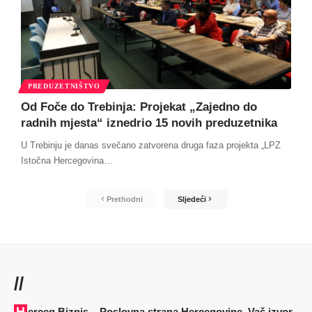
PREDUZETNIŠTVO
Od Foče do Trebinja: Projekat „Zajedno do
radnih mjesta“ iznedrio 15 novih preduzetnika
U Trebinju je danas svečano zatvorena druga faza projekta „LPZ
Istočna Hercegovina
…
Prethodni
Sljedeći
//
Herceg Biznis – Poslovna strana Hercegovine. Vaš izvor