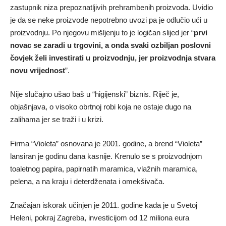
zastupnik niza prepoznatljivih prehrambenih proizvoda. Uvidio
je da se neke proizvode nepotrebno uvozi pa je odlučio ući u
proizvodnju. Po njegovu mišljenju to je logičan slijed jer “
prvi
novac se zaradi u trgovini, a onda svaki ozbiljan poslovni
čovjek želi investirati u proizvodnju, jer proizvodnja stvara
novu vrijednost
”.
Nije slučajno ušao baš u “higijenski” biznis. Riječ je,
objašnjava, o visoko obrtnoj robi koja ne ostaje dugo na
zalihama jer se traži i u krizi.
Firma “Violeta” osnovana je 2001. godine, a brend “Violeta”
lansiran je godinu dana kasnije. Krenulo se s proizvodnjom
toaletnog papira, papirnatih maramica, vlažnih maramica,
pelena, a na kraju i deterdženata i omekšivača.
Značajan iskorak učinjen je 2011. godine kada je u Svetoj
Heleni, pokraj Zagreba, investicijom od 12 miliona eura