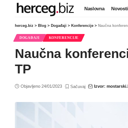
Naslovna
Novosti
herceg.biz
>
Blog
>
Događaji
>
Konferencije
>
Naučna konferenc
DOGAĐAJI
KONFERENCIJE
Naučna konferencij
TP
Objavljeno 24/01/2023
Izvor: mostarski