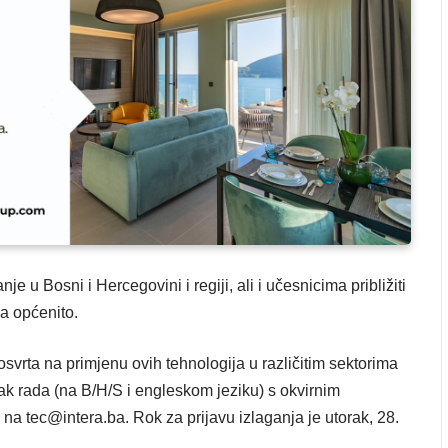
nje u Bosni i Hercegovini i regiji, ali i učesnicima približiti
ka općenito.
 osvrta na primjenu ovih tehnologija u različitim sektorima
tak rada (na B/H/S i engleskom jeziku) s okvirnim
 na tec@intera.ba. Rok za prijavu izlaganja je utorak, 28.