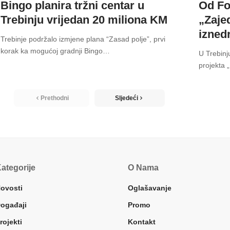
Bingo planira tržni centar u
Od Fo
Trebinju vrijedan 20 miliona KM
„Zaje
izned
Trebinje podržalo izmjene plana “Zasad polje”, prvi
korak ka mogućoj gradnji Bingo
…
U Trebinj
projekta 
Prethodni
Sljedeći
ategorije
O Nama
ovosti
Oglašavanje
ogađaji
Promo
rojekti
Kontakt