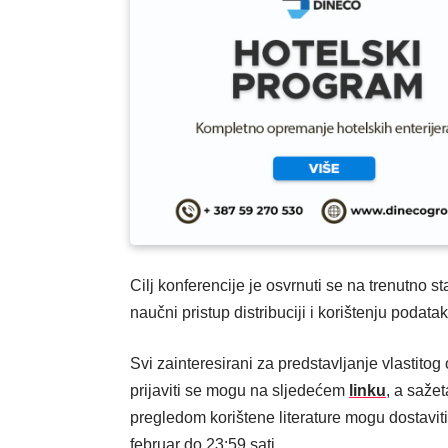
Cilj konferencije je osvrnuti se na trenutno sta
naučni pristup distribuciji i korištenju podata
Svi zainteresirani za predstavljanje vlastitog
prijaviti se mogu na sljedećem
linku
, a saže
pregledom korištene literature mogu dostaviti
februar do 23:59 sati.