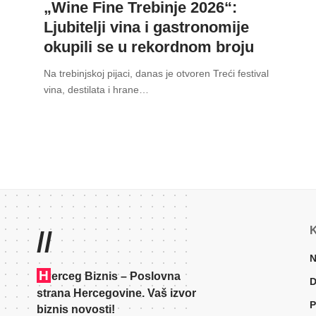
„Wine Fine Trebinje 2026“:
Ljubitelji vina i gastronomije
okupili se u rekordnom broju
Na trebinjskoj pijaci, danas je otvoren Treći festival
vina, destilata i hrane
…
K
//
N
H
erceg Biznis – Poslovna
D
strana Hercegovine. Vaš izvor
P
biznis novosti!