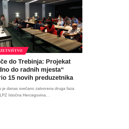
ZETNIŠTVO
če do Trebinja: Projekat
dno do radnih mjesta“
rio 15 novih preduzetnika
u je danas svečano zatvorena druga faza
„LPZ Istočna Hercegovina
…