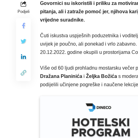
Govornici su iskoristili i priliku za motivira
pitanja, ali i zatraže pomoć jer, njihova kar
Podjeli
vrijedne suradnike.
Čuti iskustva uspješnih poduzetnika i voditel
uvijek je poučno, ali ponekad i vrlo zabavno. U
20.12.2022. godine okupili u prostorijama C
Više od 60 ljudi prohladnu mostarsku večer p
Dražana Planinića
i
Željka Božića
s modera
podijelili učinjene pogreške i naučene lekcije