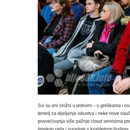
Svi su oni složni u jednom – o greškama i o
temelj za dijeljenje iskustva i neke nove nau
posvećivanja više pažnje cloud servisima pre
timskog rada i suradnje s kvalitetnim ljudima.