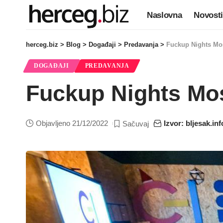
Naslovna
Novosti
herceg.biz
>
Blog
>
Događaji
>
Predavanja
>
Fuckup Nights Mos
DOGAĐAJI
PREDAVANJA
Fuckup Nights Mos
Objavljeno 21/12/2022
Izvor: bljesak.inf