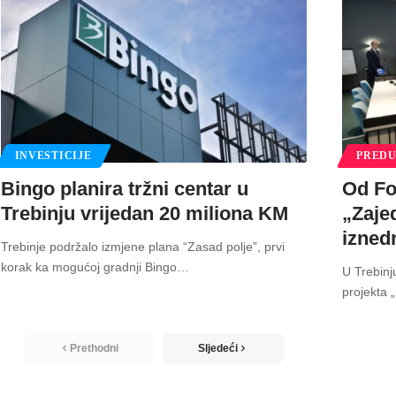
INVESTICIJE
PREDU
Bingo planira tržni centar u
Od Fo
Trebinju vrijedan 20 miliona KM
„Zaje
izned
Trebinje podržalo izmjene plana “Zasad polje”, prvi
korak ka mogućoj gradnji Bingo
…
U Trebinj
projekta 
Prethodni
Sljedeći