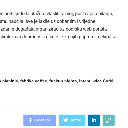
 mladih ljudi da ulažu u vlastiti razvoj, postavljaju pitanja,
 tomu naučila, sve je lakše uz dobar tim i vrijedne
izdanje događaja organizirao uz podršku web portala
gustirati kavu dobrodošlice koje je za njih pripremila ekipa iz
 planinić
,
fabrika coffee
,
fuckup nights
,
intera
,
Ivica Ćorić
,
Facebook
Twitter