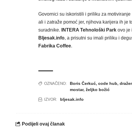
Govornici su iskoristili i priliku za motiviranje
ali i zatraže pomoć jer, njihova karijera ih je
suradnike.
INTERA Tehnološki Park
ovo je 
Bljesak.info
, a prisutni su imali priliku i de
Fabrika Coffee
.
Boris Čerkuć
,
code hub
,
dražen
OZNAČENO:
mostar
,
željko božić
bljesak.info
IZVOR:
Podijeli ovaj članak