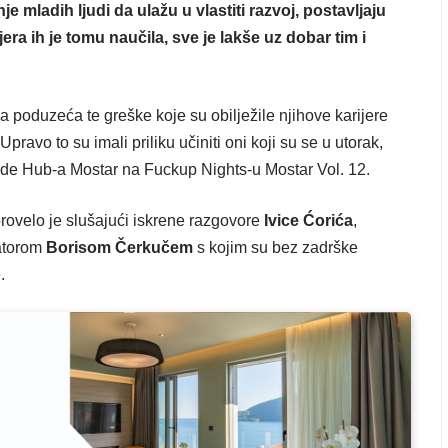
nje mladih ljudi da ulažu u vlastiti razvoj, postavljaju
ijera ih je tomu naučila, sve je lakše uz dobar tim i
ja poduzeća te greške koje su obilježile njihove karijere
pravo to su imali priliku učiniti oni koji su se u utorak,
ode Hub-a Mostar na Fuckup Nights-u Mostar Vol. 12.
rovelo je slušajući iskrene razgovore
Ivice Ćorića
,
torom
Borisom Čerkučem
s kojim su bez zadrške
.