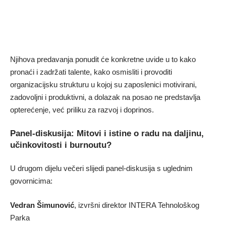
Njihova predavanja ponudit će konkretne uvide u to kako
pronaći i zadržati talente, kako osmisliti i provoditi
organizacijsku strukturu u kojoj su zaposlenici motivirani,
zadovoljni i produktivni, a dolazak na posao ne predstavlja
opterećenje, već priliku za razvoj i doprinos.
Panel-diskusija: Mitovi i istine o radu na daljinu,
učinkovitosti i burnoutu?
U drugom dijelu večeri slijedi panel-diskusija s uglednim
govornicima:
Vedran Šimunović
, izvršni direktor INTERA Tehnološkog
Parka