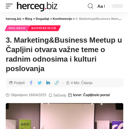
Aa
herceg.biz
>
Blog
>
Događaji
>
Konferencije
>
3. Marketing&Business Meetup u Čapljini otvara važne teme o radnim odnosima i kulturi poslovanja
DOGAĐAJI
KONFERENCIJE
3. Marketing&Business Meetup u
Čapljini otvara važne teme o
radnim odnosima i kulturi
poslovanja
Podjeli
4 Min. Čitanja
Objavljeno 18/04/2025
Izvor: Čapljinski portal