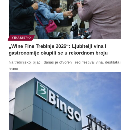
VINARSTVO
„Wine Fine Trebinje 2026“: Ljubitelji vina i
gastronomije okupili se u rekordnom broju
Na trebinjskoj pijaci, danas je otvoren Treći festival vina, destilata i
hrane
…