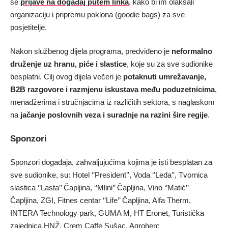
se
prijave na događaj putem linka
, kako bi im olakšali
organizaciju i pripremu poklona (goodie bags) za sve
posjetitelje.
Nakon službenog dijela programa, predviđeno je
neformalno
druženje uz hranu, piće i slastice
, koje su za sve sudionike
besplatni. Cilj ovog dijela večeri je
potaknuti umrežavanje,
B2B razgovore i razmjenu iskustava među poduzetnicima
,
menadžerima i stručnjacima iz različitih sektora, s naglaskom
na
jačanje poslovnih veza i suradnje na razini šire regije
.
Sponzori
Sponzori događaja, zahvaljujućima kojima je isti besplatan za
sve sudionike, su: Hotel ‘’President’’, Voda ‘’Leda’’, Tvornica
slastica ‘’Lasta’’ Čapljina, ‘’Mlini’’ Čapljina, Vino ‘’Matić’’
Čapljina, ZGI, Fitnes centar ‘’Life’’ Čapljina, Alfa Therm,
INTERA Technology park, GUMA M, HT Eronet, Turistička
zajednica HNŽ, Crem Caffe Sušac, Agroherc