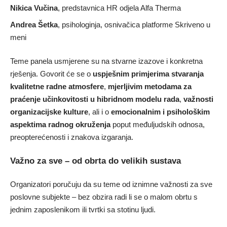
Nikica Vučina
, predstavnica HR odjela Alfa Therma
Andrea Šetka
, psihologinja, osnivačica platforme Skriveno u
meni
Teme panela usmjerene su na stvarne izazove i konkretna
rješenja. Govorit će se o
uspješnim primjerima stvaranja
kvalitetne radne atmosfere
,
mjerljivim metodama za
praćenje učinkovitosti u hibridnom modelu rada
,
važnosti
organizacijske kulture
, ali i o
emocionalnim i psihološkim
aspektima radnog okruženja
poput međuljudskih odnosa,
preopterećenosti i znakova izgaranja.
Važno za sve – od obrta do velikih sustava
Organizatori poručuju da su teme od iznimne važnosti za sve
poslovne subjekte – bez obzira radi li se o malom obrtu s
jednim zaposlenikom ili tvrtki sa stotinu ljudi.