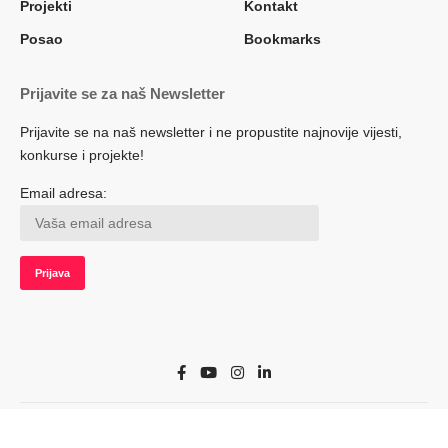
Projekti
Kontakt
Posao
Bookmarks
Prijavite se za naš Newsletter
Prijavite se na naš newsletter i ne propustite najnovije vijesti,
konkurse i projekte!
Email adresa:
© 2022 Herceg.biz. Sva prava zadržana. Developed by adsoft.