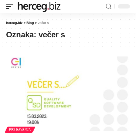
herceg.biz
>
Blog
>
večer s
Oznaka:
večer s
PREDAVANJA