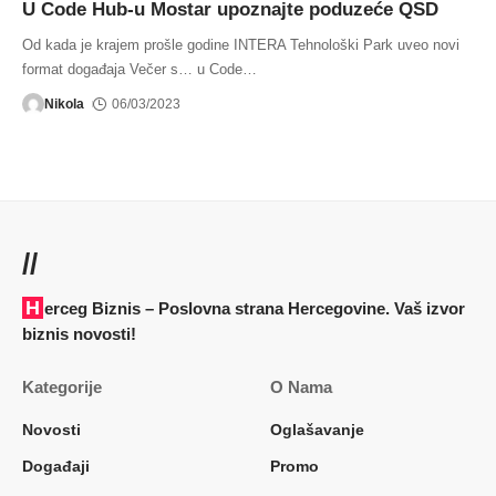
U Code Hub-u Mostar upoznajte poduzeće QSD
Od kada je krajem prošle godine INTERA Tehnološki Park uveo novi
format događaja Večer s… u Code
…
Nikola
06/03/2023
//
Herceg Biznis – Poslovna strana Hercegovine. Vaš izvor
biznis novosti!
Kategorije
O Nama
Novosti
Oglašavanje
Događaji
Promo