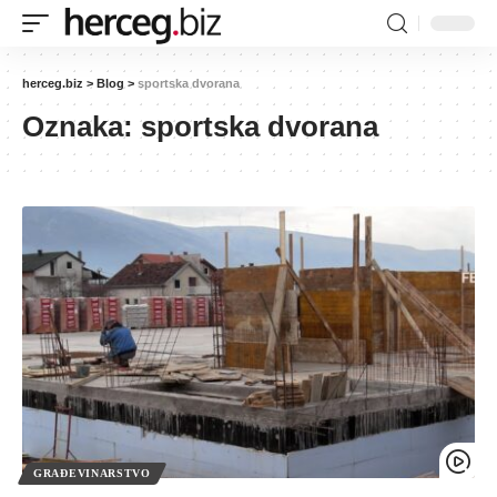
herceg.biz
>
Blog
>
sportska dvorana
Oznaka:
sportska dvorana
GRAĐEVINARSTVO