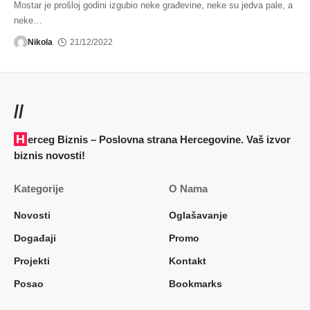
Mostar je prošloj godini izgubio neke građevine, neke su jedva pale, a
neke
…
Nikola
21/12/2022
//
Herceg Biznis – Poslovna strana Hercegovine. Vaš izvor
biznis novosti!
Kategorije
O Nama
Novosti
Oglašavanje
Događaji
Promo
Projekti
Kontakt
Posao
Bookmarks