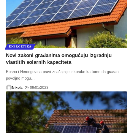
ENERGETIKA
Novi zakoni građanima omogućuju izgradnju
vlastitih solarnih kapaciteta
Bosna i Hercegovina pravi značajnije iskorake ka tome da građani
povoljno mogu
…
Nikola
09/01/2023