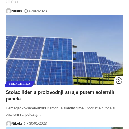
ključnu
…
Nikola
03/02/2023
ENERGETIKA
Stolac lider u proizvodnji struje putem solarnih
panela
Hercegačko-neretvanski kanton, a samim time i područje Stoca s
obzirom na položaj
…
Nikola
30/01/2023