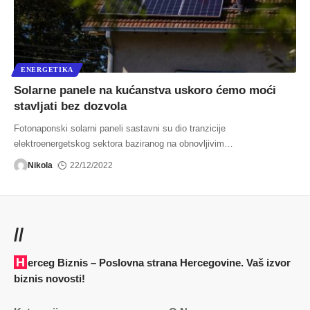
ENERGETIKA
Solarne panele na kućanstva uskoro ćemo moći
stavljati bez dozvola
Fotonaponski solarni paneli sastavni su dio tranzicije
elektroenergetskog sektora baziranog na obnovljivim
…
Nikola
22/12/2022
//
Herceg Biznis – Poslovna strana Hercegovine. Vaš izvor
biznis novosti!