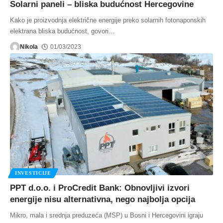
Solarni paneli – bliska budućnost Hercegovine
Kako je proizvodnja električne energije preko solarnih fotonaponskih
elektrana bliska budućnost, govori
…
Nikola
01/03/2023
INVESTICIJE
PPT d.o.o. i ProCredit Bank: Obnovljivi izvori
energije nisu alternativna, nego najbolja opcija
Mikro, mala i srednja preduzeća (MSP) u Bosni i Hercegovini igraju