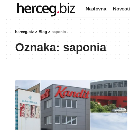
Naslovna
Novosti
herceg.biz
>
Blog
>
saponia
Oznaka:
saponia