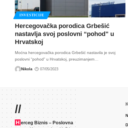
INVESTICIJE
Hercegovačka porodica Grbešić
nastavlja svoj poslovni “pohod” u
Hrvatskoj
Moćna hercegovačka porodica Grbešić nastavila je svoj
poslovni “pohod” u Hrvatskoj, preuzimanjem
…
Nikola
07/05/2023
K
//
N
H
erceg Biznis – Poslovna
D