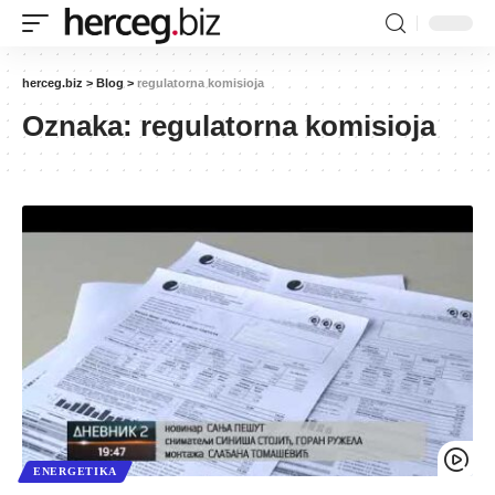
herceg.biz
>
Blog
>
regulatorna komisioja
Oznaka:
regulatorna komisioja
ENERGETIKA