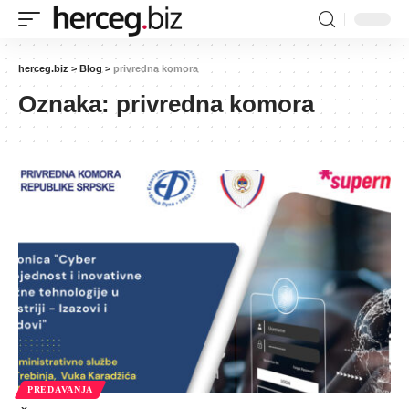
herceg.biz
>
Blog
>
privredna komora
Oznaka:
privredna komora
PREDAVANJA