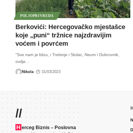
POLJOPRIVREDA
Berkovići: Hercegovačko mjestašce
koje „puni“ tržnice najzdravijim
voćem i povrćem
"Sve nam je blizu, i Trebinje i Stolac, Neum i Dubrovnik,
ovdje
…
Nikola
31/03/2023
K
//
N
H
erceg Biznis – Poslovna
D