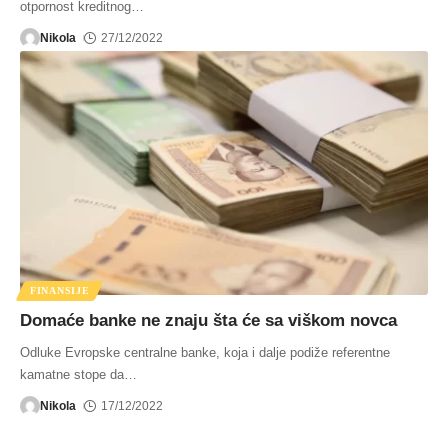
otpornost kreditnog
…
Nikola
27/12/2022
FINANSIJE
Domaće banke ne znaju šta će sa viškom novca
Odluke Evropske centralne banke, koja i dalje podiže referentne
kamatne stope da
…
Nikola
17/12/2022