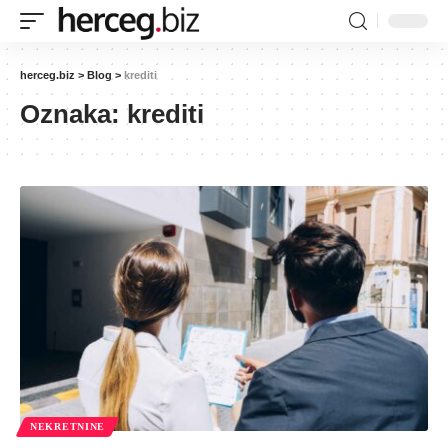
herceg.biz
>
Blog
>
krediti
Oznaka:
krediti
NEKRETNINE