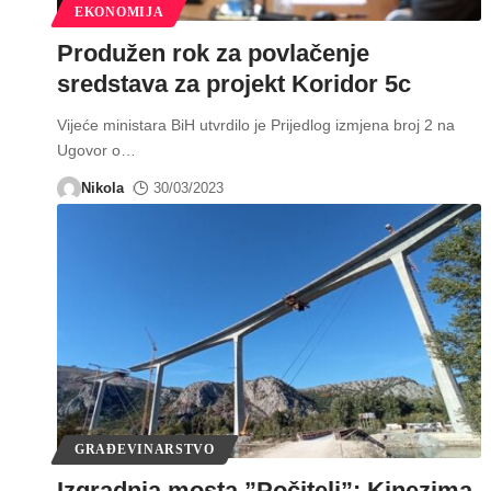
EKONOMIJA
Produžen rok za povlačenje
sredstava za projekt Koridor 5c
Vijeće ministara BiH utvrdilo je Prijedlog izmjena broj 2 na
Ugovor o
…
Nikola
30/03/2023
GRAĐEVINARSTVO
Izgradnja mosta ”Počitelj”: Kinezima