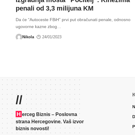
penali od 3,3 milijuna KM
Da će “Autoceste FBiH” prvi put obračunati penale, odnosno
ugovorne kazne zbog
…
Nikola
24/01/2023
K
//
N
H
erceg Biznis – Poslovna
D
strana Hercegovine. Vaš izvor
P
biznis novosti!