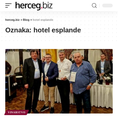
herceg.biz
>
Blog
>
hotel esplande
Oznaka:
hotel esplande
VINARSTVO