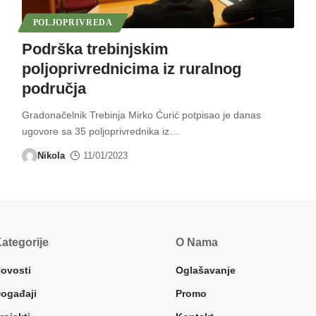
POLJOPRIVREDA
Podrška trebinjskim
poljoprivrednicima iz ruralnog
područja
Gradonačelnik Trebinja Mirko Ćurić potpisao je danas
ugovore sa 35 poljoprivrednika iz
…
Nikola
11/01/2023
ategorije
O Nama
ovosti
Oglašavanje
ogađaji
Promo