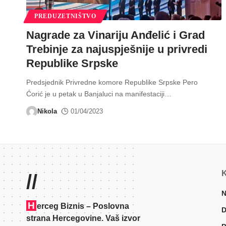
PREDUZETNIŠTVO
Nagrade za Vinariju Anđelić i Grad
Trebinje za najuspješnije u privredi
Republike Srpske
Predsjednik Privredne komore Republike Srpske Pero
Ćorić je u petak u Banjaluci na manifestaciji
…
Nikola
01/04/2023
K
//
N
H
erceg Biznis – Poslovna
D
strana Hercegovine. Vaš izvor