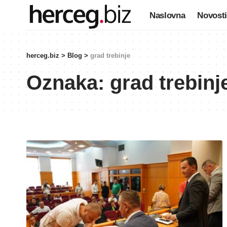
Naslovna
Novosti
herceg.biz
>
Blog
>
grad trebinje
Oznaka:
grad trebinj