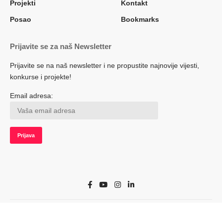
Projekti
Kontakt
Posao
Bookmarks
Prijavite se za naš Newsletter
Prijavite se na naš newsletter i ne propustite najnovije vijesti,
konkurse i projekte!
Email adresa:
© 2022 Herceg.biz. Sva prava zadržana. Developed by adsoft.