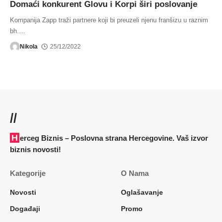
Domaći konkurent Glovu i Korpi širi poslovanje
Kompanija Zapp traži partnere koji bi preuzeli njenu franšizu u raznim
bh.
…
Nikola
25/12/2022
//
Herceg Biznis – Poslovna strana Hercegovine. Vaš izvor
biznis novosti!
Kategorije
O Nama
Novosti
Oglašavanje
Događaji
Promo