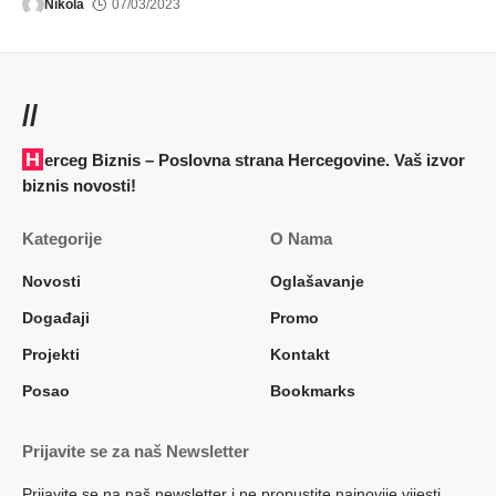
Nikola
07/03/2023
//
Herceg Biznis – Poslovna strana Hercegovine. Vaš izvor
biznis novosti!
Kategorije
O Nama
Novosti
Oglašavanje
Događaji
Promo
Projekti
Kontakt
Posao
Bookmarks
Prijavite se za naš Newsletter
Prijavite se na naš newsletter i ne propustite najnovije vijesti,