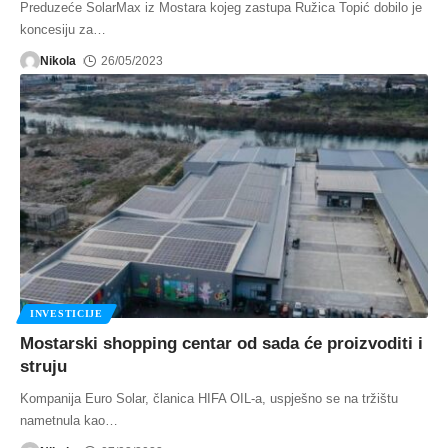
Preduzeće SolarMax iz Mostara kojeg zastupa Ružica Topić dobilo je
koncesiju za
…
Nikola
26/05/2023
INVESTICIJE
Mostarski shopping centar od sada će proizvoditi i
struju
Kompanija Euro Solar, članica HIFA OIL-a, uspješno se na tržištu
nametnula kao
…