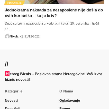
FINANSIJE
Jednokratna naknada za nezaposlene nije došla do
svih korisnika – ko je kriv?
Dugo su brojni nezaposleni u Federaciji čekali 20. decembar i tješili
se
…
Nikola
21/12/2022
//
Herceg Biznis – Poslovna strana Hercegovine. Vaš izvor
biznis novosti!
Kategorije
O Nama
Novosti
Oglašavanje
Događaji
Promo