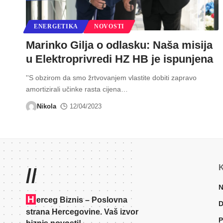
ENERGETIKA
NOVOSTI
Marinko Gilja o odlasku: Naša misija
u Elektroprivredi HZ HB je ispunjena
''S obzirom da smo žrtvovanjem vlastite dobiti zapravo
amortizirali učinke rasta cijena
…
Nikola
12/04/2023
K
//
N
H
erceg Biznis – Poslovna
D
strana Hercegovine. Vaš izvor
P