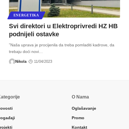
ENERGETIKA
Svi direktori u Elektroprivredi HZ HB
podnijeli ostavke
”Naša uprava je procijenila da treba pomladiti kadrove, da
trebaju doći novi
…
Nikola
11/04/2023
ategorije
O Nama
ovosti
Oglašavanje
ogađaji
Promo
rojekti
Kontakt