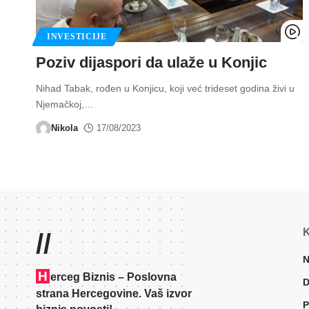
INVESTICIJE
Poziv dijaspori da ulaže u Konjic
Nihad Tabak, rođen u Konjicu, koji već trideset godina živi u
Njemačkoj,
…
Nikola
17/08/2023
K
//
N
H
erceg Biznis – Poslovna
D
strana Hercegovine. Vaš izvor
P