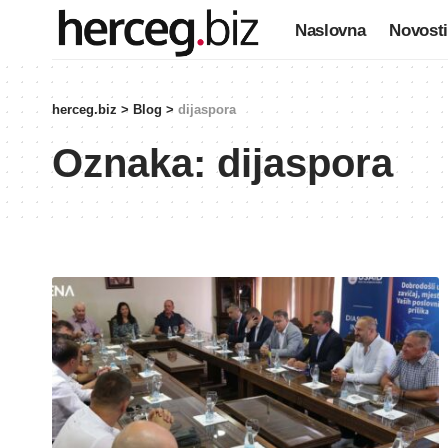
Naslovna
Novosti
herceg.biz
>
Blog
>
dijaspora
Oznaka:
dijaspora