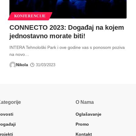
KONFERENCIJE
CONNECTO 2023: Događaj na kojem
jednostavno morate biti!
INTERA Tehnološki Park i ove godine vas s ponosom poziva
na novo
…
Nikola
31/03/2023
ategorije
O Nama
ovosti
Oglašavanje
ogađaji
Promo
rojekti
Kontakt