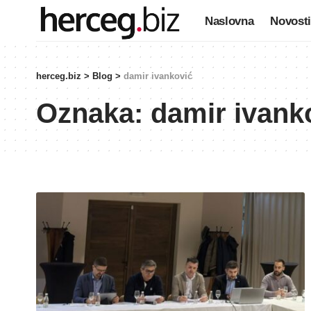
Naslovna
Novosti
herceg.biz
>
Blog
>
damir ivanković
Oznaka:
damir ivank