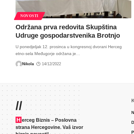
NOVOSTI
Održana prva redovita Skupština
Udruge gospodarstvenika Brotnjo
U ponedjeljak 12. prosinca u kongresnoj dvorani Herceg
etno-sela Međugorje održana je
…
Nikola
14/12/2022
K
//
N
H
erceg Biznis – Poslovna
D
strana Hercegovine. Vaš izvor
P