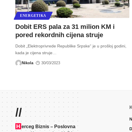
ENERGETIKA
Dobit ERS pala za 31 milion KM i
pored rekordnih cijena struje
Dobit „Elektroprivrede Republike Srpske“ je u prošloj godini,
kada je cijena struje
…
Nikola
30/03/2023
K
//
N
H
erceg Biznis – Poslovna
D