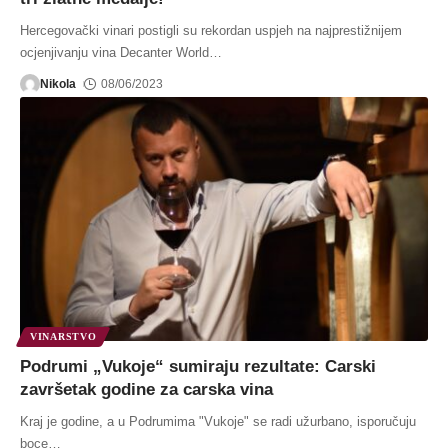
Hercegovački vinari postigli su rekordan uspjeh na najprestižnijem
ocjenjivanju vina Decanter World
…
Nikola
08/06/2023
VINARSTVO
Podrumi „Vukoje“ sumiraju rezultate: Carski
završetak godine za carska vina
Kraj je godine, a u Podrumima "Vukoje" se radi užurbano, isporučuju
boce
…