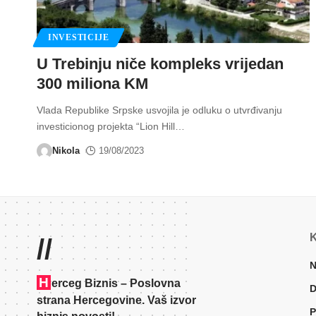
INVESTICIJE
U Trebinju niče kompleks vrijedan
300 miliona KM
Vlada Republike Srpske usvojila je odluku o utvrđivanju
investicionog projekta “Lion Hill
…
Nikola
19/08/2023
K
//
N
H
erceg Biznis – Poslovna
D
strana Hercegovine. Vaš izvor
P