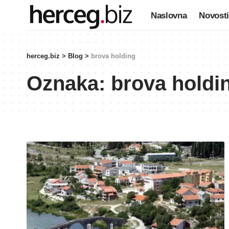
Naslovna
Novosti
herceg.biz
>
Blog
>
brova holding
Oznaka:
brova holdi