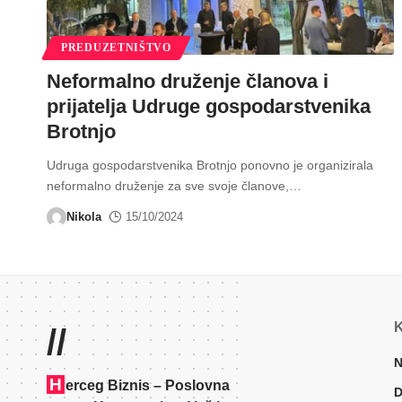
PREDUZETNIŠTVO
Neformalno druženje članova i
prijatelja Udruge gospodarstvenika
Brotnjo
Udruga gospodarstvenika Brotnjo ponovno je organizirala
neformalno druženje za sve svoje članove,
…
Nikola
15/10/2024
K
//
N
H
erceg Biznis – Poslovna
D