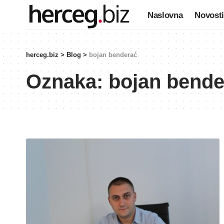
Naslovna
Novosti
herceg.biz
>
Blog
>
bojan benderać
Oznaka:
bojan bende