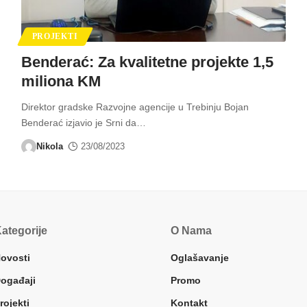
PROJEKTI
Benderać: Za kvalitetne projekte 1,5
miliona KM
Direktor gradske Razvojne agencije u Trebinju Bojan
Benderać izjavio je Srni da
…
Nikola
23/08/2023
ategorije
O Nama
ovosti
Oglašavanje
ogađaji
Promo
rojekti
Kontakt