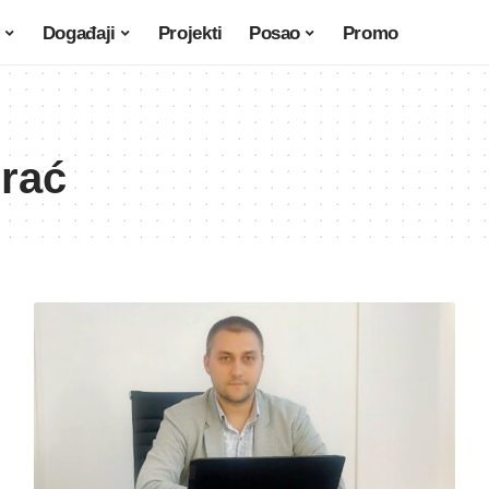
Događaji
Projekti
Posao
Promo
rać