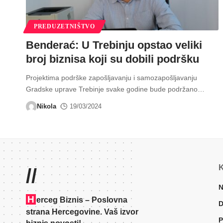
PREDUZETNIŠTVO
Benderać: U Trebinju opstao veliki
broj biznisa koji su dobili podršku
Projektima podrške zapošljavanju i samozapošljavanju
Gradske uprave Trebinje svake godine bude podržano
…
Nikola
19/03/2024
K
//
N
H
erceg Biznis – Poslovna
D
strana Hercegovine. Vaš izvor
P